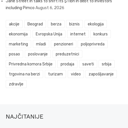
Jane Street in talks to shift its $11bn in debt to investors
including Pimco
August 6, 2026
akcije
Beograd
berza
biznis
ekologija
ekonomija
Evropska Unija
internet
konkurs
marketing
mladi
penzioneri
poljoprivreda
posao
poslovanje
preduzetnici
Privredna komora Srbije
prodaja
saveti
srbija
trgovina na berzi
turizam
video
zapošljavanje
zdravlje
NAJČITANIJE