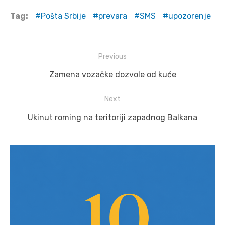
Tag:
Pošta Srbije
prevara
SMS
upozorenje
Post
Previous
navigation
Previous
Zamena vozačke dozvole od kuće
post:
Next
Next
Ukinut roming na teritoriji zapadnog Balkana
post: