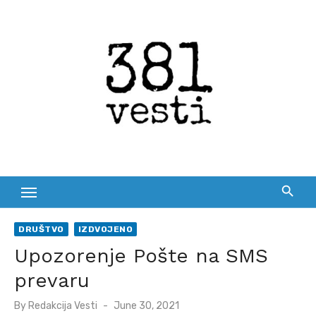
Skip
to
content
DRUŠTVO
IZDVOJENO
Upozorenje Pošte na SMS
prevaru
Posted
By
Redakcija Vesti
June 30, 2021