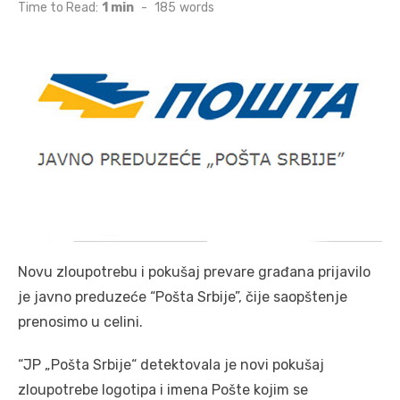
on
Time to Read:
1 min
-
185
words
Novu zloupotrebu i pokušaj prevare građana prijavilo
je javno preduzeće “Pošta Srbije”, čije saopštenje
prenosimo u celini.
“JP „Pošta Srbije“ detektovala je novi pokušaj
zloupotrebe logotipa i imena Pošte kojim se