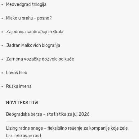
Medvedgrad trilogija
Mleko u prahu - posno?
Zajednica saobraćajnih škola
Jadran Malkovich biografija
Zamena vozačke dozvole od kuće
Lavaš hleb
Ruska imena
NOVI TEKSTOVI
Beogradska berza – statistika za jul 2026.
Lizing radne snage – fleksibilno rešenje za kompanije koje žele
brz i efikasan rast