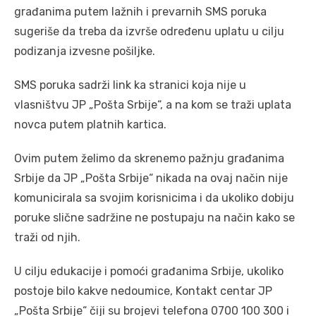
građanima putem lažnih i prevarnih SMS poruka
sugeriše da treba da izvrše određenu uplatu u cilju
podizanja izvesne pošiljke.
SMS poruka sadrži link ka stranici koja nije u
vlasništvu JP „Pošta Srbije“, a na kom se traži uplata
novca putem platnih kartica.
Ovim putem želimo da skrenemo pažnju građanima
Srbije da JP „Pošta Srbije“ nikada na ovaj način nije
komunicirala sa svojim korisnicima i da ukoliko dobiju
poruke slične sadržine ne postupaju na način kako se
traži od njih.
U cilju edukacije i pomoći građanima Srbije, ukoliko
postoje bilo kakve nedoumice, Kontakt centar JP
„Pošta Srbije“ čiji su brojevi telefona 0700 100 300 i