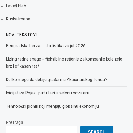
Lavaš hleb
Ruska imena
NOVI TEKSTOVI
Beogradska berza – statistika za jul 2026.
Lizing radne snage – fleksibilno rešenje za kompanije koje žele
brz i efikasan rast
Koliko mogu da dobiju građani iz Akcionarskog fonda?
Inicijativa Pojas i put ulazi u zelenu novu eru
Tehnološki pioniri koji menjaju globalnu ekonomiju
Pretraga
SEARCH