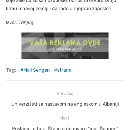
koje žele da se samozaposle, odnosno otvore svoju
firmu u našoj zemlji i da rade u njoj kao zaposleni.
Izvor: Tanjug
Tag:
Mali Šengen
stranci
Post
Previous
navigation
Previous
Univerziteti sa nastavom na engleskom u Albaniji
post:
Next
Next
Poslanici pitaju: Šta je u dogovoru “mali Šengen”