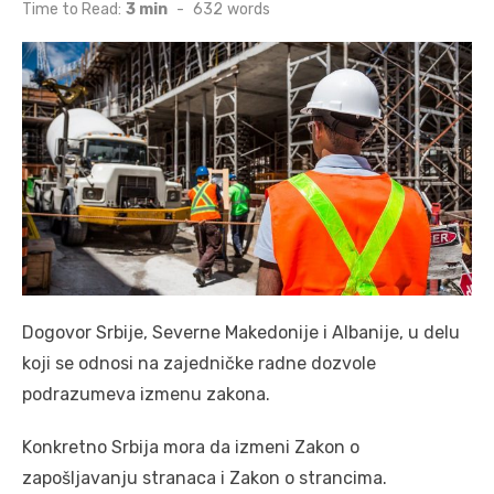
on
Time to Read:
3 min
-
632
words
Dogovor Srbije, Severne Makedonije i Albanije, u delu
koji se odnosi na zajedničke radne dozvole
podrazumeva izmenu zakona.
Konkretno Srbija mora da izmeni Zakon o
zapošljavanju stranaca i Zakon o strancima.