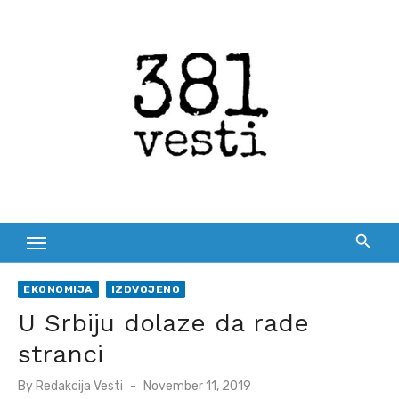
Skip
to
content
EKONOMIJA
IZDVOJENO
U Srbiju dolaze da rade
stranci
Posted
By
Redakcija Vesti
November 11, 2019