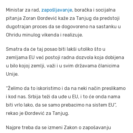
Ministar za rad,
zapošljavanje
, boračka i socijalna
pitanja Zoran Đorđević kaže za Tanjug da predstoji
dugotrajan proces da se dogovoreno na sastanku u
Ohridu minulog vikenda i realizuje.
Smatra da će taj posao biti lakši utoliko što u
zemljama EU već postoji radna dozvola koja dobijena
u bilo kojoj zemlji, važi i u svim državama članicima
Unije.
“Želimo da to iskoristimo i da na neki način preslikamo
i kod nas. Srbija teži da uđe u EU, i to će onda nama
biti vrlo lako, da se samo prebacimo na sistem EU”,
rekao je Đorđević za Tanjug.
Najpre treba da se izmeni Zakon o zapošavanju