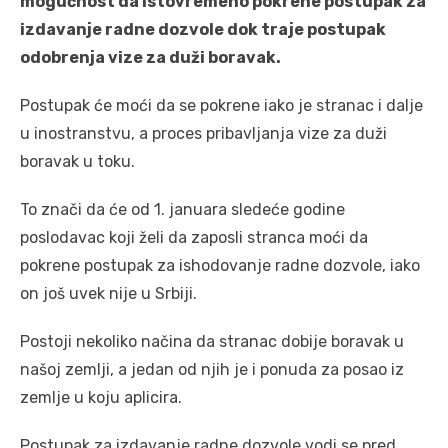
mogućnost da istovremeno pokrene postupak za
izdavanje radne dozvole dok traje postupak
odobrenja vize za duži boravak.
Postupak će moći da se pokrene iako je stranac i dalje
u inostranstvu, a proces pribavljanja vize za duži
boravak u toku.
To znači da će od 1. januara sledeće godine
poslodavac koji želi da zaposli stranca moći da
pokrene postupak za ishodovanje radne dozvole, iako
on još uvek nije u Srbiji.
Postoji nekoliko načina da stranac dobije boravak u
našoj zemlji, a jedan od njih je i ponuda za posao iz
zemlje u koju aplicira.
Postupak za izdavanje radne dozvole vodi se pred