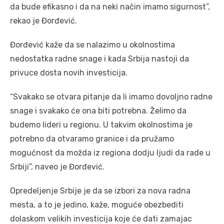
da bude efikasno i da na neki način imamo sigurnost”,
rekao je Đorđević.
Đorđević kaže da se nalazimo u okolnostima
nedostatka radne snage i kada Srbija nastoji da
privuce dosta novih investicija.
“Svakako se otvara pitanje da li imamo dovoljno radne
snage i svakako će ona biti potrebna. Želimo da
budemo lideri u regionu. U takvim okolnostima je
potrebno da otvaramo granice i da pružamo
mogućnost da možda iz regiona dodju ljudi da rade u
Srbiji”, naveo je Đorđević.
Opredeljenje Srbije je da se izbori za nova radna
mesta, a to je jedino, kaže, moguće obezbediti
dolaskom velikih investicija koje će dati zamajac