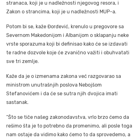
stranaca, koji je u nadležnosti njegovog resora, i
Zakon o strancima, koji je u nadležnosti MUP-a.
Potom bi se, kaže Đorđević, krenulo u pregovore sa
Severnom Makedonijom i Albanijom o sklapanju neke
vrste sporazuma koji bi definisao kako će se izdavati
te radne dozvole koje će zvanično važiti i obuhvatati
sve tri zemlje.
Kaže da je o izmenama zakona već razgovarao sa
ministrom unutrašnjih poslova Nebojšom
Stefanovićem i da će se sutra njih dvojica imati
sastanak.
“Što se tiče našeg zakonodavstva, vrlo brzo ćemo da
rešimo šta je to potrebno da promenimo, ali posle toga
nam ostaje da vidimo kako ćemo to da sprovedemo, a