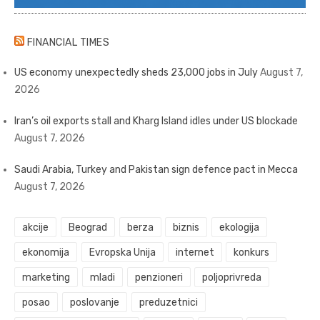
FINANCIAL TIMES
US economy unexpectedly sheds 23,000 jobs in July
August 7,
2026
Iran’s oil exports stall and Kharg Island idles under US blockade
August 7, 2026
Saudi Arabia, Turkey and Pakistan sign defence pact in Mecca
August 7, 2026
akcije
Beograd
berza
biznis
ekologija
ekonomija
Evropska Unija
internet
konkurs
marketing
mladi
penzioneri
poljoprivreda
posao
poslovanje
preduzetnici