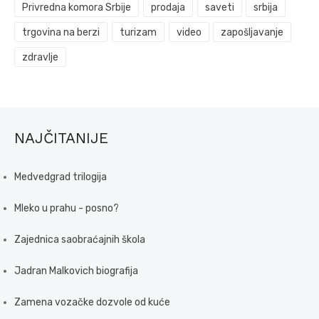
Privredna komora Srbije
prodaja
saveti
srbija
trgovina na berzi
turizam
video
zapošljavanje
zdravlje
NAJČITANIJE
Medvedgrad trilogija
Mleko u prahu - posno?
Zajednica saobraćajnih škola
Jadran Malkovich biografija
Zamena vozačke dozvole od kuće