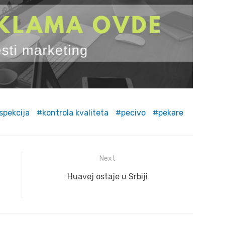
spekcija
kontrola kvaliteta
pecivo
pekare
Next
Next
Huavej ostaje u Srbiji
post: