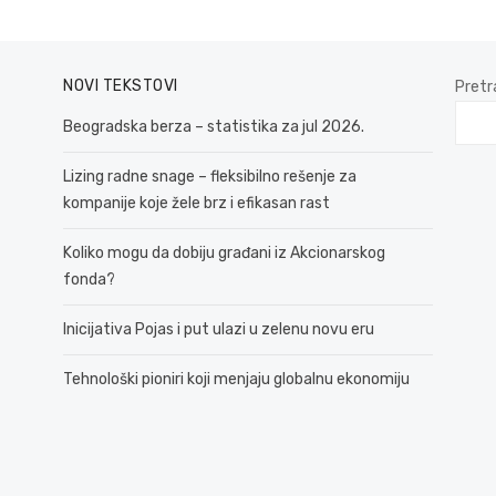
NOVI TEKSTOVI
Pretr
Beogradska berza – statistika za jul 2026.
Lizing radne snage – fleksibilno rešenje za
kompanije koje žele brz i efikasan rast
Koliko mogu da dobiju građani iz Akcionarskog
fonda?
Inicijativa Pojas i put ulazi u zelenu novu eru
Tehnološki pioniri koji menjaju globalnu ekonomiju