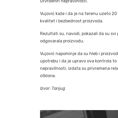
utvrđenih nepravilnosti.
Vujović kaže i da je na terenu uzeto 20
kvalitet i bezbednost proizvoda.
Rezultati su, navodi, pokazali da su svi
odgovarala proizvodu.
Vujović napominje da su hleb i proizvodi
upotrebu i da je upravo ova kontrola to 
nepravilnosti, izdata su privremena reš
otklone.
Izvor: Tanjug