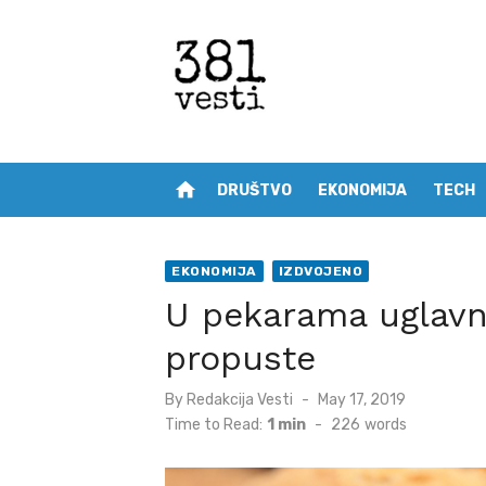
Skip
to
content
home
DRUŠTVO
EKONOMIJA
TECH
EKONOMIJA
IZDVOJENO
U pekarama uglav
propuste
Posted
By
Redakcija Vesti
May 17, 2019
on
Time to Read:
1 min
-
226
words