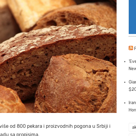
‘Eve
New
Gia
$20
Ira
Hor
 više od 800 pekara i proizvodnih pogona u Srbiji i
ak
kladu sa propisima.