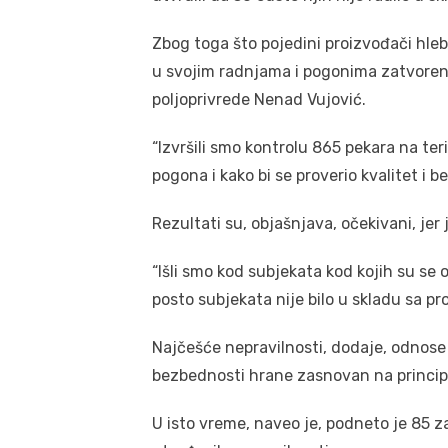
Zbog toga što pojedini proizvođači hleb
u svojim radnjama i pogonima zatvoren
poljoprivrede Nenad Vujović.
“Izvršili smo kontrolu 865 pekara na teri
pogona i kako bi se proverio kvalitet i 
Rezultati su, objašnjava, očekivani, jer 
“Išli smo kod subjekata kod kojih su se 
posto subjekata nije bilo u skladu sa pr
Najčešće nepravilnosti, dodaje, odnose 
bezbednosti hrane zasnovan na princi
U isto vreme, naveo je, podneto je 85 