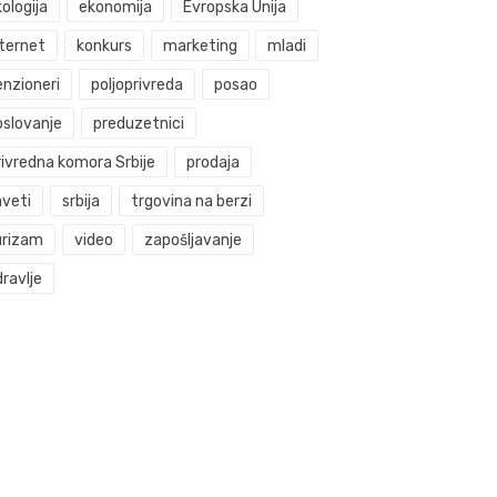
ologija
ekonomija
Evropska Unija
nternet
konkurs
marketing
mladi
enzioneri
poljoprivreda
posao
oslovanje
preduzetnici
rivredna komora Srbije
prodaja
aveti
srbija
trgovina na berzi
urizam
video
zapošljavanje
ravlje