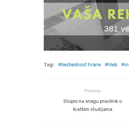
Tag:
bezbednost hrane
hleb
in
Post
Previous
navigation
Previous
Stupio na snagu pravilnik o
post:
kratkim studijama