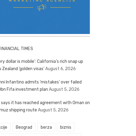
FINANCIAL TIMES
ry dollar is mobile’: California’s rich snap up
 Zealand ‘golden visas’
August 6, 2026
nni Infantino admits ‘mistakes’ over failed
bn Fifa investment plan
August 5, 2026
n says it has reached agreement with Oman on
muz shipping route
August 5, 2026
cije
Beograd
berza
biznis