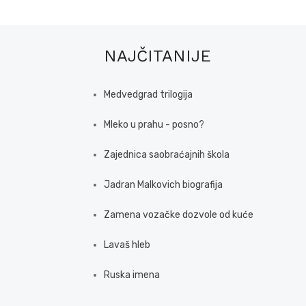
NAJČITANIJE
Medvedgrad trilogija
Mleko u prahu - posno?
Zajednica saobraćajnih škola
Jadran Malkovich biografija
Zamena vozačke dozvole od kuće
Lavaš hleb
Ruska imena