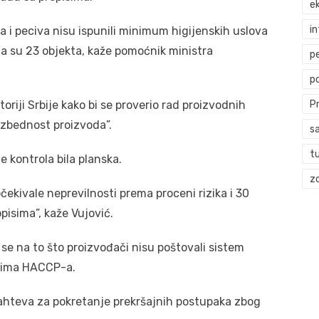
ek
i
a i peciva nisu ispunili minimum higijenskih uslova
a su 23 objekta, kaže pomoćnik ministra
p
p
toriji Srbije kako bi se proverio rad proizvodnih
P
bezbednost proizvoda”.
s
t
je kontrola bila planska.
zd
očekivale neprevilnosti prema proceni rizika i 30
opisima”, kaže Vujović.
se na to što proizvođači nisu poštovali sistem
pima HACCP-a.
zahteva za pokretanje prekršajnih postupaka zbog