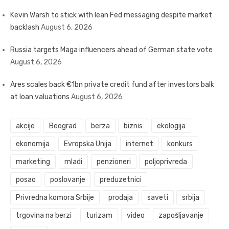
Kevin Warsh to stick with lean Fed messaging despite market
backlash
August 6, 2026
Russia targets Maga influencers ahead of German state vote
August 6, 2026
Ares scales back €1bn private credit fund after investors balk
at loan valuations
August 6, 2026
akcije
Beograd
berza
biznis
ekologija
ekonomija
Evropska Unija
internet
konkurs
marketing
mladi
penzioneri
poljoprivreda
posao
poslovanje
preduzetnici
Privredna komora Srbije
prodaja
saveti
srbija
trgovina na berzi
turizam
video
zapošljavanje