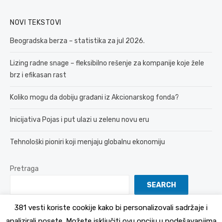
NOVI TEKSTOVI
Beogradska berza – statistika za jul 2026.
Lizing radne snage – fleksibilno rešenje za kompanije koje žele
brz i efikasan rast
Koliko mogu da dobiju građani iz Akcionarskog fonda?
Inicijativa Pojas i put ulazi u zelenu novu eru
Tehnološki pioniri koji menjaju globalnu ekonomiju
Pretraga
SEARCH
381 vesti koriste cookije kako bi personalizovali sadržaje i
analizirali posete. Možete isključiti ovu opciju u podešavanjima