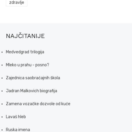
zdravlje
NAJČITANIJE
Medvedgrad trilogija
Mleko u prahu - posno?
Zajednica saobraćajnih škola
Jadran Malkovich biografija
Zamena vozačke dozvole od kuće
Lavaš hleb
Ruska imena