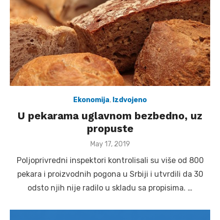
Ekonomija
,
Izdvojeno
U pekarama uglavnom bezbedno, uz
propuste
Posted
May 17, 2019
on
Poljoprivredni inspektori kontrolisali su više od 800
pekara i proizvodnih pogona u Srbiji i utvrdili da 30
odsto njih nije radilo u skladu sa propisima. …