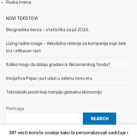
Ruska imena
NOVI TEKSTOVI
Beogradska berza – statistika za jul 2026.
Lizing radne snage – fleksibilno rešenje za kompanije koje žele
brz i efikasan rast
Koliko mogu da dobiju građani iz Akcionarskog fonda?
Inicijativa Pojas i put ulazi u zelenu novu eru
Tehnološki pioniri koji menjaju globalnu ekonomiju
Pretraga
SEARCH
381 vesti koriste cookije kako bi personalizovali sadržaje i