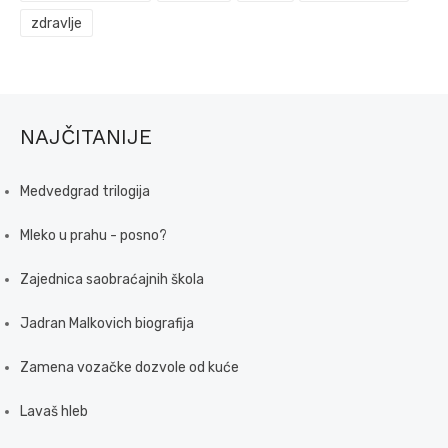
zdravlje
NAJČITANIJE
Medvedgrad trilogija
Mleko u prahu - posno?
Zajednica saobraćajnih škola
Jadran Malkovich biografija
Zamena vozačke dozvole od kuće
Lavaš hleb