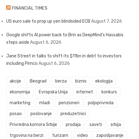
FINANCIAL TIMES
US euro sale to prop up yen blindsided ECB
August 7, 2026
Google shifts AI power back to Brin as DeepMind’s Hassabis
steps aside
August 6, 2026
Jane Street in talks to shift its $11bn in debt to investors
including Pimco
August 6, 2026
akcije
Beograd
berza
biznis
ekologija
ekonomija
Evropska Unija
internet
konkurs
marketing
mladi
penzioneri
poljoprivreda
posao
poslovanje
preduzetnici
Privredna komora Srbije
prodaja
saveti
srbija
trgovina na berzi
turizam
video
zapošljavanje