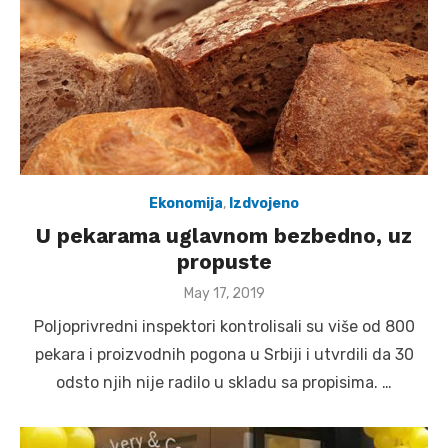
Ekonomija
,
Izdvojeno
U pekarama uglavnom bezbedno, uz
propuste
Posted
May 17, 2019
on
Poljoprivredni inspektori kontrolisali su više od 800
pekara i proizvodnih pogona u Srbiji i utvrdili da 30
odsto njih nije radilo u skladu sa propisima. …