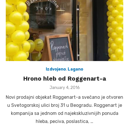
Izdvojeno
,
Lagano
Hrono hleb od Roggenart-a
Posted
January 4, 2016
on
Novi prodajni objekat Roggenart-a svečano je otvoren
u Svetogorskoj ulici broj 31 u Beogradu. Roggenart je
kompanija sa jednom od najekskluzivnijih ponuda
hleba, peciva, poslastica, …