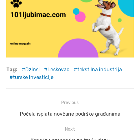
Tag:
Dzinsi
Leskovac
tekstilna industrija
turske investicije
Post
Previous
navigation
Previous
Počela isplata novčane podrške građanima
post:
Next