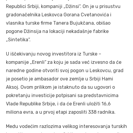
Republici Srbiji, kompaniji „Džinsi“. On je u prisustvu
gradonačelnika Leskovca Gorana Cvetanovića i
vlasnika turske firme Tanera Bujukčana, obišao
pogone Džinsija na lokaciji nekadašnje fabrike
„Sintetika“.
U iščekivanju novog investitora iz Turske –
kompanije „Erenli“
za koju je sada već izvesno da će
naredne godine otvoriti svoj pogon u Leskovcu, grad
je posetio je ambasador ove zemlje u Srbiji Hami
Aksoj. Ovom prilikom je istaknuto da su ugovori o
pokretanju investicije potpisani sa predstavnicima
Vlade Republike Srbije, i da će Erenli uložiti 16,6
miliona evra, a u prvoj etapi zaposliti 338 radnika.
Među vodećim razlozima velikog interesovanja turskih