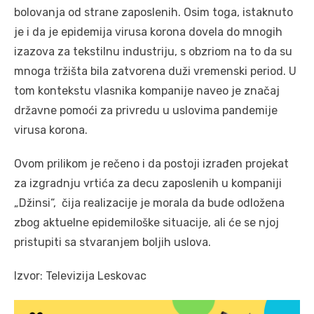
bolovanja od strane zaposlenih. Osim toga, istaknuto
je i da je epidemija virusa korona dovela do mnogih
izazova za tekstilnu industriju, s obzriom na to da su
mnoga tržišta bila zatvorena duži vremenski period. U
tom kontekstu vlasnika kompanije naveo je značaj
državne pomoći za privredu u uslovima pandemije
virusa korona.
Ovom prilikom je rečeno i da postoji izrađen projekat
za izgradnju vrtića za decu zaposlenih u kompaniji
„Džinsi“, čija realizacije je morala da bude odložena
zbog aktuelne epidemiloške situacije, ali će se njoj
pristupiti sa stvaranjem boljih uslova.
Izvor: Televizija Leskovac