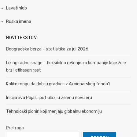
Lavaš hleb
Ruska imena
NOVI TEKSTOVI
Beogradska berza – statistika za jul 2026.
Lizing radne snage – fleksibilno rešenje za kompanije koje žele
brz i efikasan rast
Koliko mogu da dobiju građani iz Akcionarskog fonda?
Inicijativa Pojas i put ulazi u zelenu novu eru
Tehnološki pioniri koji menjaju globalnu ekonomiju
Pretraga