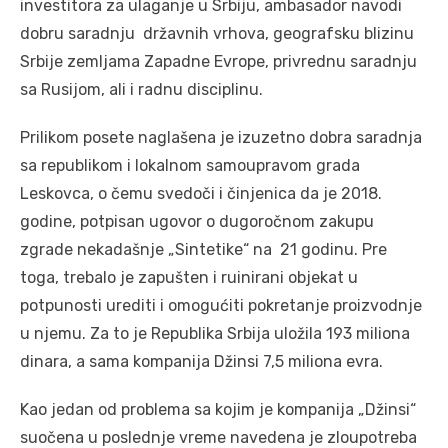
investitora za ulaganje u Srbiju, ambasador navodi
dobru saradnju državnih vrhova, geografsku blizinu
Srbije zemljama Zapadne Evrope, privrednu saradnju
sa Rusijom, ali i radnu disciplinu.
Prilikom posete naglašena je izuzetno dobra saradnja
sa republikom i lokalnom samoupravom grada
Leskovca, o čemu svedoči i činjenica da je 2018.
godine, potpisan ugovor o dugoročnom zakupu
zgrade nekadašnje „Sintetike“ na 21 godinu. Pre
toga, trebalo je zapušten i ruinirani objekat u
potpunosti urediti i omogućiti pokretanje proizvodnje
u njemu. Za to je Republika Srbija uložila 193 miliona
dinara, a sama kompanija Džinsi 7,5 miliona evra.
Kao jedan od problema sa kojim je kompanija „Džinsi“
suočena u poslednje vreme navedena je zloupotreba