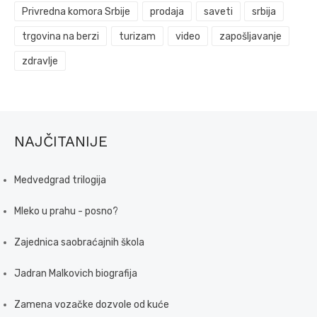
Privredna komora Srbije
prodaja
saveti
srbija
trgovina na berzi
turizam
video
zapošljavanje
zdravlje
NAJČITANIJE
Medvedgrad trilogija
Mleko u prahu - posno?
Zajednica saobraćajnih škola
Jadran Malkovich biografija
Zamena vozačke dozvole od kuće