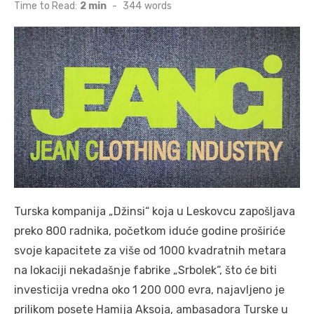
on
Time to Read:
2 min
-
344
words
Turska kompanija „Džinsi“ koja u Leskovcu zapošljava
preko 800 radnika, početkom iduće godine proširiće
svoje kapacitete za više od 1000 kvadratnih metara
na lokaciji nekadašnje fabrike „Srbolek“, što će biti
investicija vredna oko 1 200 000 evra, najavljeno je
prilikom posete Hamija Aksoja, ambasadora Turske u