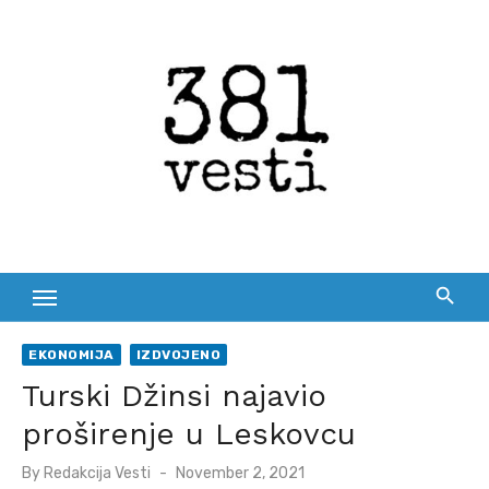
Skip
to
content
EKONOMIJA
IZDVOJENO
Turski Džinsi najavio
proširenje u Leskovcu
Posted
By
Redakcija Vesti
November 2, 2021