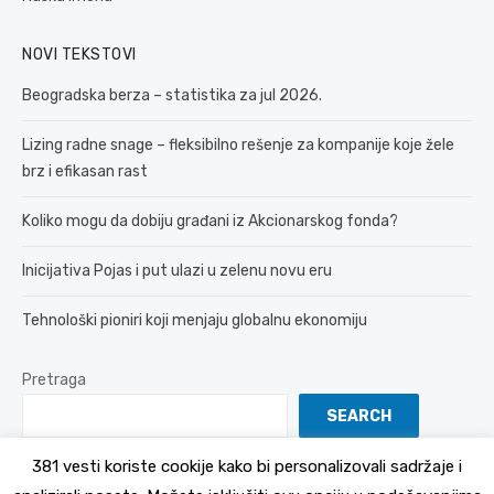
NOVI TEKSTOVI
Beogradska berza – statistika za jul 2026.
Lizing radne snage – fleksibilno rešenje za kompanije koje žele
brz i efikasan rast
Koliko mogu da dobiju građani iz Akcionarskog fonda?
Inicijativa Pojas i put ulazi u zelenu novu eru
Tehnološki pioniri koji menjaju globalnu ekonomiju
Pretraga
SEARCH
381 vesti koriste cookije kako bi personalizovali sadržaje i