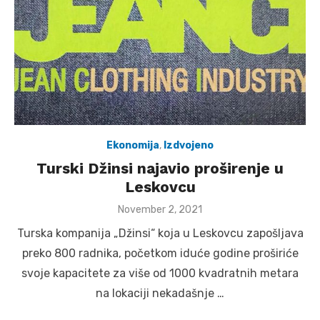
Ekonomija
,
Izdvojeno
Turski Džinsi najavio proširenje u
Leskovcu
Posted
November 2, 2021
on
Turska kompanija „Džinsi“ koja u Leskovcu zapošljava
preko 800 radnika, početkom iduće godine proširiće
svoje kapacitete za više od 1000 kvadratnih metara
na lokaciji nekadašnje …