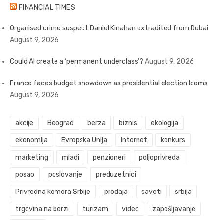
FINANCIAL TIMES
Organised crime suspect Daniel Kinahan extradited from Dubai
August 9, 2026
Could AI create a ‘permanent underclass’?
August 9, 2026
France faces budget showdown as presidential election looms
August 9, 2026
akcije
Beograd
berza
biznis
ekologija
ekonomija
Evropska Unija
internet
konkurs
marketing
mladi
penzioneri
poljoprivreda
posao
poslovanje
preduzetnici
Privredna komora Srbije
prodaja
saveti
srbija
trgovina na berzi
turizam
video
zapošljavanje