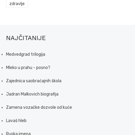
zdravlje
NAJČITANIJE
Medvedgrad trilogija
Mleko u prahu - posno?
Zajednica saobraćajnih škola
Jadran Malkovich biografija
Zamena vozačke dozvole od kuće
Lavaš hleb
Ruska imena