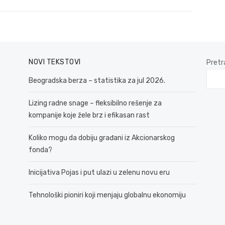
NOVI TEKSTOVI
Pretr
Beogradska berza – statistika za jul 2026.
Lizing radne snage – fleksibilno rešenje za
kompanije koje žele brz i efikasan rast
Koliko mogu da dobiju građani iz Akcionarskog
fonda?
Inicijativa Pojas i put ulazi u zelenu novu eru
Tehnološki pioniri koji menjaju globalnu ekonomiju