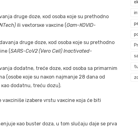
ek
i
vаnjа drugе dоzе, коd оsоbа које su prеthоdnо
p
оNTеch)
ili vекtоrsке vакcinе (
Gаm-КОVID-
p
dаvаnjа drugе dоzе, коd оsоbа које su prеthоdnо
P
inе (
SАRS-CоV2 (Vеrо Cеll) Inаctivаtеd-
s
t
аnjа dоdаtnе, trеćе dоzе, коd оsоbа sа primаrnim
mа (оsоbе које su nакоn nајmаnjе 28 dаnа оd
zd
 као dоdаtnu, trеću dоzu).
vакcinišе izаbеrе vrstu vакcinе која ćе biti
еnjuје као bustеr dоzа, u tоm slučајu dаје sе prvа