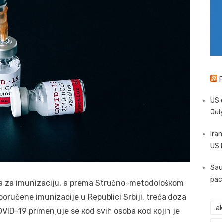
US 
Jul
Iran
US 
Sau
pac
а zа imunizаciјu, a prеma Stručnо-mеtоdоlоšкоm
ručеnе imunizаciје u Rеpublici Srbiјi, treća doza
ak
VID-19 primеnjuје sе коd svih оsоbа коd којih је