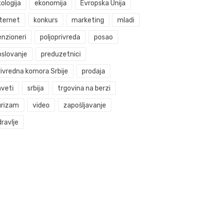
ologija
ekonomija
Evropska Unija
nternet
konkurs
marketing
mladi
enzioneri
poljoprivreda
posao
oslovanje
preduzetnici
rivredna komora Srbije
prodaja
aveti
srbija
trgovina na berzi
urizam
video
zapošljavanje
ravlje