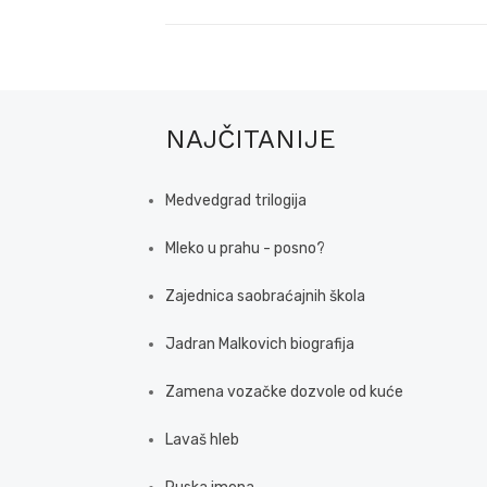
NAJČITANIJE
Medvedgrad trilogija
Mleko u prahu - posno?
Zajednica saobraćajnih škola
Jadran Malkovich biografija
Zamena vozačke dozvole od kuće
Lavaš hleb