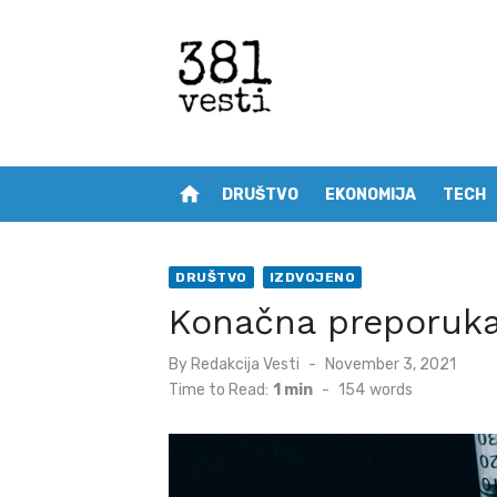
Skip
to
content
home
DRUŠTVO
EKONOMIJA
TECH
DRUŠTVO
IZDVOJENO
Konačna preporuka
Posted
By
Redakcija Vesti
November 3, 2021
on
Time to Read:
1 min
-
154
words