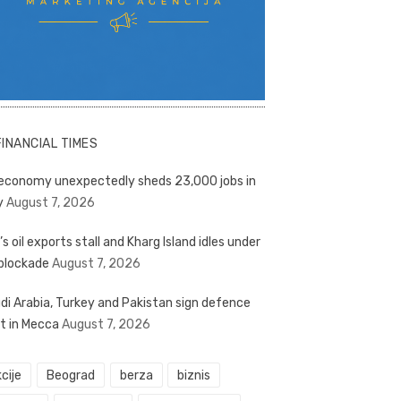
FINANCIAL TIMES
economy unexpectedly sheds 23,000 jobs in
y
August 7, 2026
’s oil exports stall and Kharg Island idles under
blockade
August 7, 2026
di Arabia, Turkey and Pakistan sign defence
t in Mecca
August 7, 2026
cije
Beograd
berza
biznis