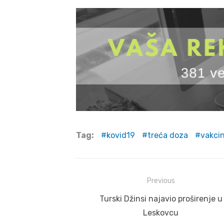
Tag:
kovid19
treća doza
vakcin
Post
Previous
navigation
Previous
Turski Džinsi najavio proširenje u
post:
Leskovcu