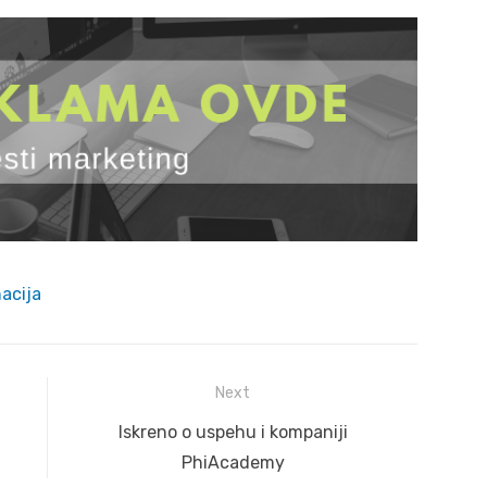
acija
Next
Next
Iskreno o uspehu i kompaniji
post:
PhiAcademy