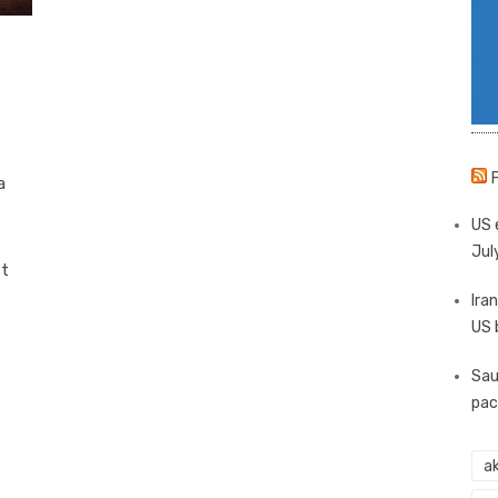
a
US 
Jul
st
Iran
US 
Sau
pac
ak