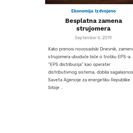
Ekonomija
,
Izdvojeno
Besplatna zamena
strujomera
Posted
September 6, 2019
on
Kako prenosi novosadski Dnevnik, zamen
strujomera ubuduće biće o trošku EPS-a.
“EPS distribucija” kao operater
distributivnog sistema, dobila sagalasno
Saveta Agencije za energetiku Republike
Srbije …