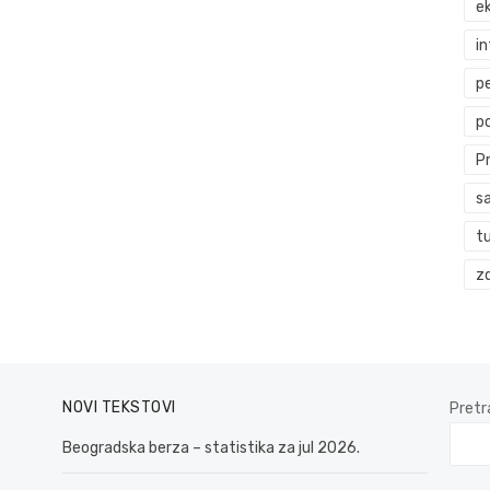
ek
i
p
p
P
s
t
zd
NOVI TEKSTOVI
Pretr
Beogradska berza – statistika za jul 2026.