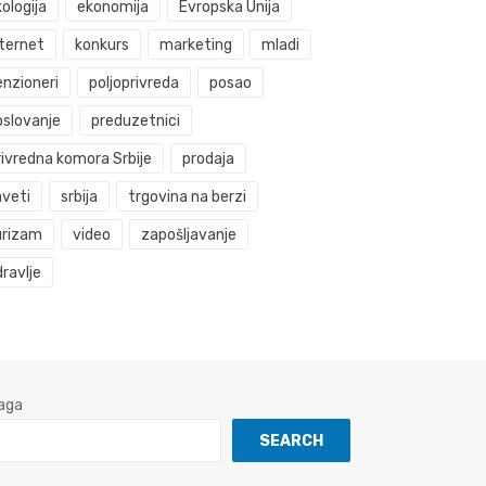
ologija
ekonomija
Evropska Unija
nternet
konkurs
marketing
mladi
enzioneri
poljoprivreda
posao
oslovanje
preduzetnici
rivredna komora Srbije
prodaja
aveti
srbija
trgovina na berzi
urizam
video
zapošljavanje
ravlje
aga
SEARCH