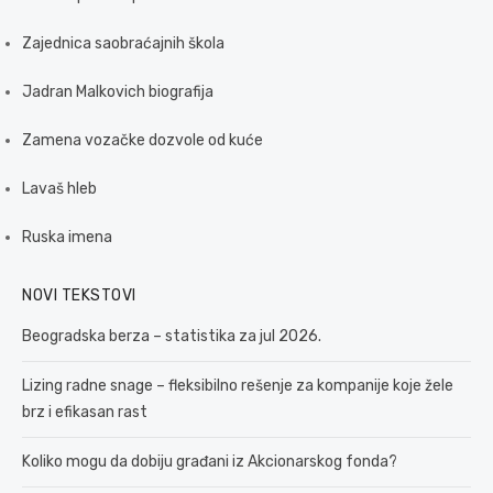
Zajednica saobraćajnih škola
Jadran Malkovich biografija
Zamena vozačke dozvole od kuće
Lavaš hleb
Ruska imena
NOVI TEKSTOVI
Beogradska berza – statistika za jul 2026.
Lizing radne snage – fleksibilno rešenje za kompanije koje žele
brz i efikasan rast
Koliko mogu da dobiju građani iz Akcionarskog fonda?