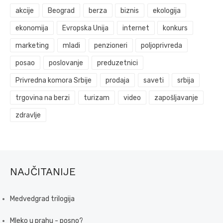
akcije
Beograd
berza
biznis
ekologija
ekonomija
Evropska Unija
internet
konkurs
marketing
mladi
penzioneri
poljoprivreda
posao
poslovanje
preduzetnici
Privredna komora Srbije
prodaja
saveti
srbija
trgovina na berzi
turizam
video
zapošljavanje
zdravlje
NAJČITANIJE
Medvedgrad trilogija
Mleko u prahu - posno?