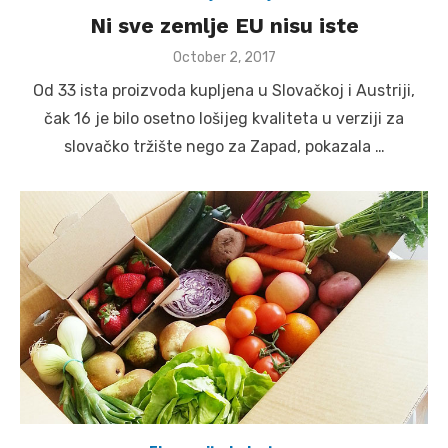
Ni sve zemlje EU nisu iste
Posted
October 2, 2017
on
Od 33 ista proizvoda kupljena u Slovačkoj i Austriji,
čak 16 je bilo osetno lošijeg kvaliteta u verziji za
slovačko tržište nego za Zapad, pokazala …