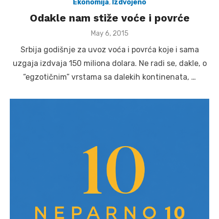
Ekonomija
,
Izdvojeno
Odakle nam stiže voće i povrće
Posted
May 6, 2015
on
Srbija godišnje za uvoz voća i povrća koje i sama
uzgaja izdvaja 150 miliona dolara. Ne radi se, dakle, o
“egzotičnim” vrstama sa dalekih kontinenata, …