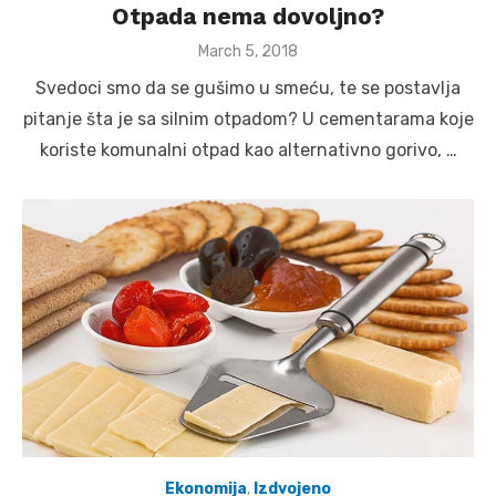
Otpada nema dovoljno?
Posted
March 5, 2018
on
Svedoci smo da se gušimo u smeću, te se postavlja
pitanje šta je sa silnim otpadom? U cementarama koje
koriste komunalni otpad kao alternativno gorivo, …
Ekonomija
,
Izdvojeno