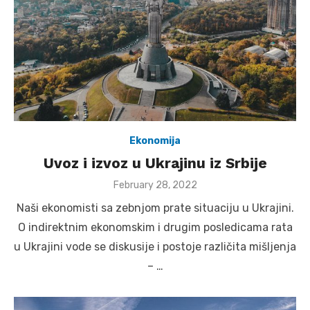
Ekonomija
Uvoz i izvoz u Ukrajinu iz Srbije
Posted
February 28, 2022
on
Naši ekonomisti sa zebnjom prate situaciju u Ukrajini.
O indirektnim ekonomskim i drugim posledicama rata
u Ukrajini vode se diskusije i postoje različita mišljenja
– …