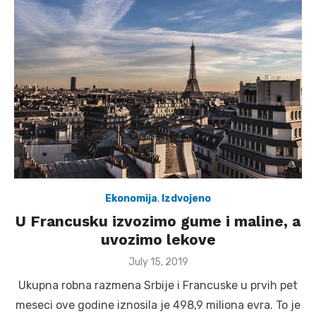
Ekonomija
,
Izdvojeno
U Francusku izvozimo gume i maline, a
uvozimo lekove
Posted
July 15, 2019
on
Ukupna robna razmena Srbije i Francuske u prvih pet
meseci ove godine iznosila je 498,9 miliona evra. To je