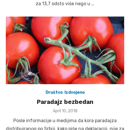
za 13,7 odsto više nego u …
Društvo
,
Izdvojeno
Paradajz bezbedan
Posted
April 10, 2018
on
Posle informacije u medijima da kora paradajza
distribuiranog po Srbiji, kako piše na deklaraciji, nije za