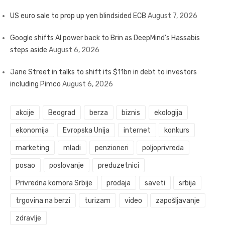
US euro sale to prop up yen blindsided ECB
August 7, 2026
Google shifts AI power back to Brin as DeepMind’s Hassabis
steps aside
August 6, 2026
Jane Street in talks to shift its $11bn in debt to investors
including Pimco
August 6, 2026
akcije
Beograd
berza
biznis
ekologija
ekonomija
Evropska Unija
internet
konkurs
marketing
mladi
penzioneri
poljoprivreda
posao
poslovanje
preduzetnici
Privredna komora Srbije
prodaja
saveti
srbija
trgovina na berzi
turizam
video
zapošljavanje
zdravlje