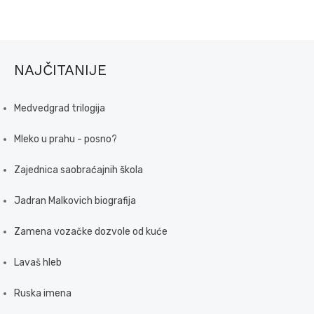
NAJČITANIJE
Medvedgrad trilogija
Mleko u prahu - posno?
Zajednica saobraćajnih škola
Jadran Malkovich biografija
Zamena vozačke dozvole od kuće
Lavaš hleb
Ruska imena