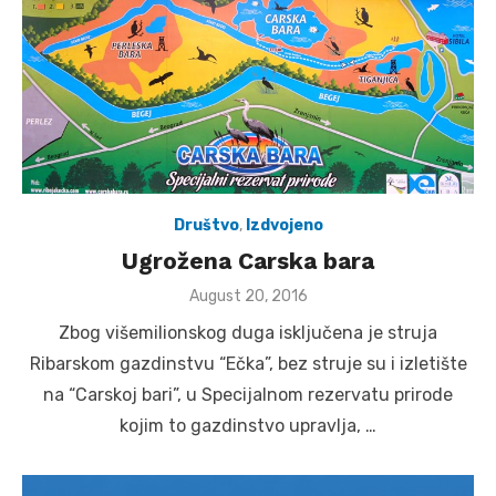
Društvo
,
Izdvojeno
Ugrožena Carska bara
Posted
August 20, 2016
on
Zbog višemilionskog duga isključena je struja
Ribarskom gazdinstvu “Ečka”, bez struje su i izletište
na “Carskoj bari”, u Specijalnom rezervatu prirode
kojim to gazdinstvo upravlja, …