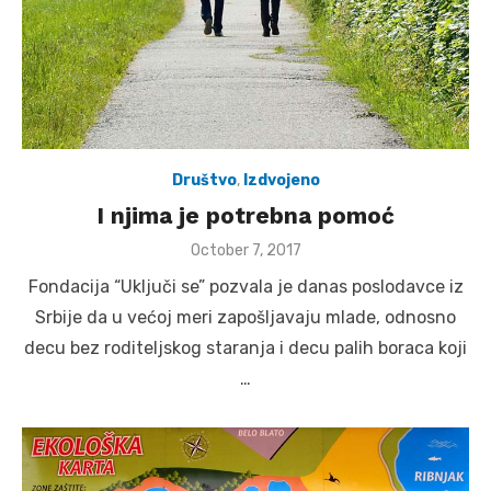
Društvo
,
Izdvojeno
I njima je potrebna pomoć
Posted
October 7, 2017
on
Fondacija “Uključi se” pozvala je danas poslodavce iz
Srbije da u većoj meri zapošljavaju mlade, odnosno
decu bez roditeljskog staranja i decu palih boraca koji
…