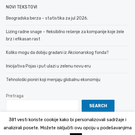
NOVI TEKSTOVI
Beogradska berza – statistika za jul 2026.
Lizing radne snage – fleksibilno rešenje za kompanije koje žele
brz i efikasan rast
Koliko mogu da dobiju građani iz Akcionarskog fonda?
Inicijativa Pojas i put ulazi u zelenu novu eru
Tehnološki pioniri koji menjaju globalnu ekonomiju
Pretraga
SEARCH
381 vesti koriste cookije kako bi personalizovali sadržaje i
analizirali posete. Možete isključiti ovu opciju u podešavanjima
© 2026 381 vesti
Politika Privatnosti