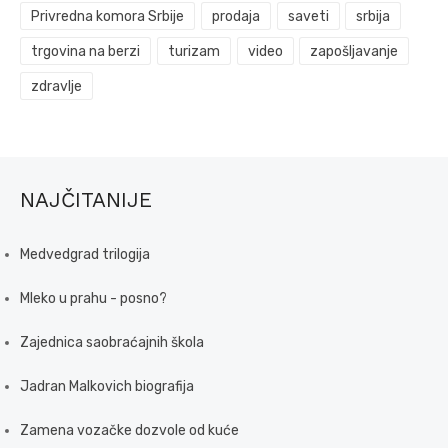
Privredna komora Srbije
prodaja
saveti
srbija
trgovina na berzi
turizam
video
zapošljavanje
zdravlje
NAJČITANIJE
Medvedgrad trilogija
Mleko u prahu - posno?
Zajednica saobraćajnih škola
Jadran Malkovich biografija
Zamena vozačke dozvole od kuće