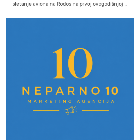
sletanje aviona na Rodos na prvoj ovogodišnjoj …