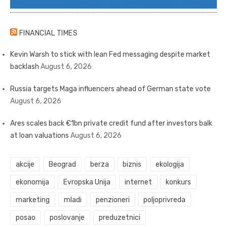
FINANCIAL TIMES
Kevin Warsh to stick with lean Fed messaging despite market
backlash
August 6, 2026
Russia targets Maga influencers ahead of German state vote
August 6, 2026
Ares scales back €1bn private credit fund after investors balk
at loan valuations
August 6, 2026
akcije
Beograd
berza
biznis
ekologija
ekonomija
Evropska Unija
internet
konkurs
marketing
mladi
penzioneri
poljoprivreda
posao
poslovanje
preduzetnici