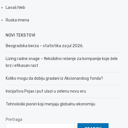
Lavaš hleb
Ruska imena
NOVI TEKSTOVI
Beogradska berza – statistika za jul 2026.
Lizing radne snage – fleksibilno rešenje za kompanije koje žele
brz i efikasan rast
Koliko mogu da dobiju građani iz Akcionarskog fonda?
Inicijativa Pojas i put ulazi u zelenu novu eru
Tehnološki pioniri koji menjaju globalnu ekonomiju
Pretraga