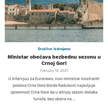
Društvo
,
Izdvojeno
Ministar obećava bezbednu sezonu u
Crnoj Gori
Posted
February 12, 2021
on
U intervjuu za Euronews, novi ministrar inostranih
poslova Crne Gore Đorđe Radulović najavljuje
spremnost Crne Gore da u letnjoj sezoni dočeka
turiste, bez obzira na …