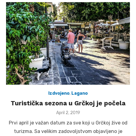
Izdvojeno
,
Lagano
Turistička sezona u Grčkoj je počela
Posted
April 2, 2019
on
Prvi april je važan datum za sve koji u Grčkoj žive od
turizma. Sa velikim zadovoljstvom objavljeno je