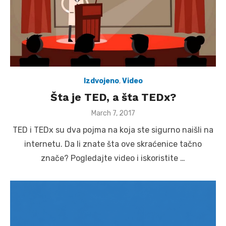
Izdvojeno
,
Video
Šta je TED, a šta TEDx?
Posted
March 7, 2017
on
TED i TEDx su dva pojma na koja ste sigurno naišli na
internetu. Da li znate šta ove skraćenice tačno
znače? Pogledajte video i iskoristite …