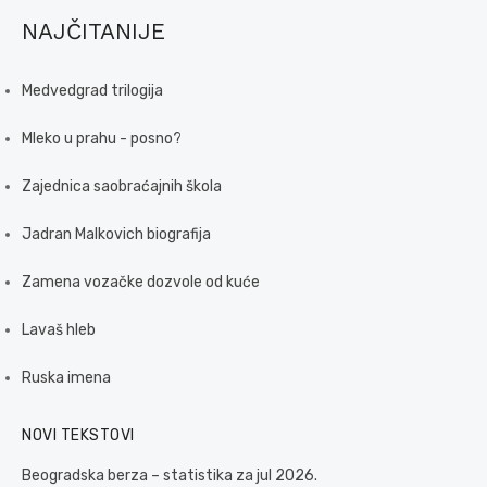
NAJČITANIJE
Medvedgrad trilogija
Mleko u prahu - posno?
Zajednica saobraćajnih škola
Jadran Malkovich biografija
Zamena vozačke dozvole od kuće
Lavaš hleb
Ruska imena
NOVI TEKSTOVI
Beogradska berza – statistika za jul 2026.