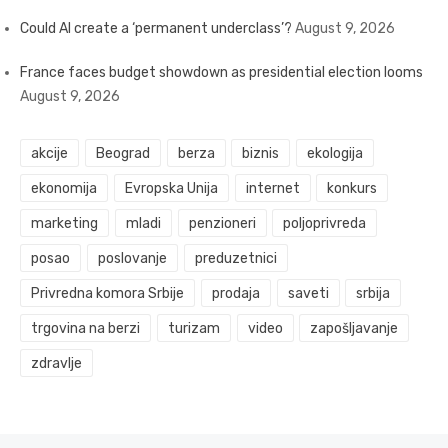
Could AI create a ‘permanent underclass’?
August 9, 2026
France faces budget showdown as presidential election looms
August 9, 2026
akcije
Beograd
berza
biznis
ekologija
ekonomija
Evropska Unija
internet
konkurs
marketing
mladi
penzioneri
poljoprivreda
posao
poslovanje
preduzetnici
Privredna komora Srbije
prodaja
saveti
srbija
trgovina na berzi
turizam
video
zapošljavanje
zdravlje