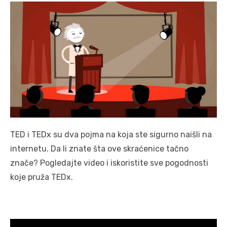
TED i TEDx su dva pojma na koja ste sigurno naišli na
internetu. Da li znate šta ove skraćenice tačno
znače? Pogledajte video i iskoristite sve pogodnosti
koje pruža TEDx.