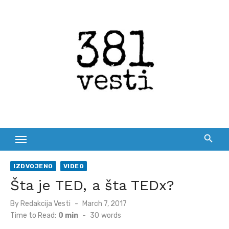
Skip
to
content
IZDVOJENO
VIDEO
Šta je TED, a šta TEDx?
Posted
By
Redakcija Vesti
March 7, 2017
on
Time to Read:
0 min
-
30
words