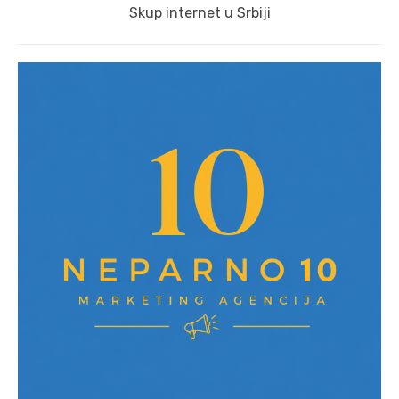
Next
Skup internet u Srbiji
post: