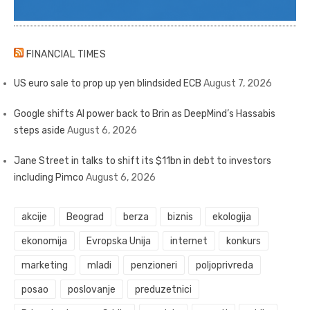
FINANCIAL TIMES
US euro sale to prop up yen blindsided ECB
August 7, 2026
Google shifts AI power back to Brin as DeepMind’s Hassabis
steps aside
August 6, 2026
Jane Street in talks to shift its $11bn in debt to investors
including Pimco
August 6, 2026
akcije
Beograd
berza
biznis
ekologija
ekonomija
Evropska Unija
internet
konkurs
marketing
mladi
penzioneri
poljoprivreda
posao
poslovanje
preduzetnici