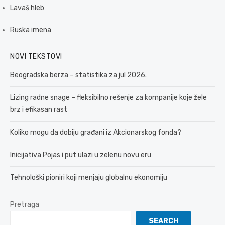
Lavaš hleb
Ruska imena
NOVI TEKSTOVI
Beogradska berza – statistika za jul 2026.
Lizing radne snage – fleksibilno rešenje za kompanije koje žele
brz i efikasan rast
Koliko mogu da dobiju građani iz Akcionarskog fonda?
Inicijativa Pojas i put ulazi u zelenu novu eru
Tehnološki pioniri koji menjaju globalnu ekonomiju
Pretraga
SEARCH