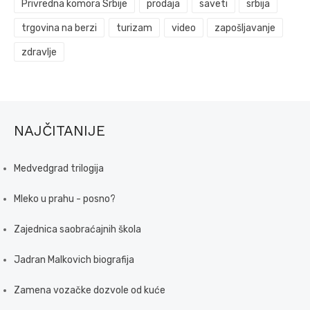
Privredna komora Srbije
prodaja
saveti
srbija
trgovina na berzi
turizam
video
zapošljavanje
zdravlje
NAJČITANIJE
Medvedgrad trilogija
Mleko u prahu - posno?
Zajednica saobraćajnih škola
Jadran Malkovich biografija
Zamena vozačke dozvole od kuće