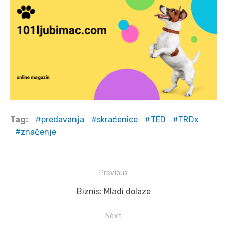
Tag:
predavanja
skraćenice
TED
TRDx
značenje
Post
Previous
navigation
Previous
Biznis: Mladi dolaze
post:
Next