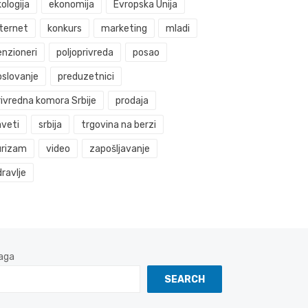
ologija
ekonomija
Evropska Unija
nternet
konkurs
marketing
mladi
enzioneri
poljoprivreda
posao
oslovanje
preduzetnici
rivredna komora Srbije
prodaja
aveti
srbija
trgovina na berzi
urizam
video
zapošljavanje
ravlje
aga
SEARCH