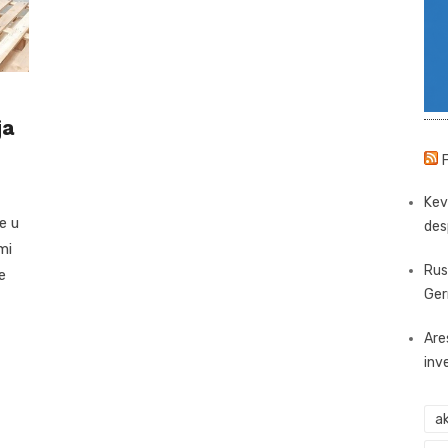
ja
Kev
e u
des
mi
Rus
e
Ger
Are
inv
ak