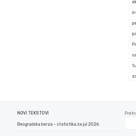
ek
i
p
p
P
s
t
zd
NOVI TEKSTOVI
Pretr
Beogradska berza – statistika za jul 2026.