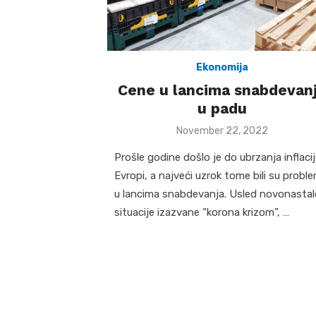
Ekonomija
Cene u lancima snabdevan
u padu
Posted
November 22, 2022
on
Prošle godine došlo je do ubrzanja inflacij
Evropi, a najveći uzrok tome bili su proble
u lancima snabdevanja. Usled novonastal
situacije izazvane “korona krizom”, …