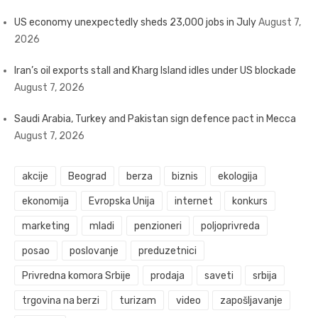
US economy unexpectedly sheds 23,000 jobs in July
August 7,
2026
Iran’s oil exports stall and Kharg Island idles under US blockade
August 7, 2026
Saudi Arabia, Turkey and Pakistan sign defence pact in Mecca
August 7, 2026
akcije
Beograd
berza
biznis
ekologija
ekonomija
Evropska Unija
internet
konkurs
marketing
mladi
penzioneri
poljoprivreda
posao
poslovanje
preduzetnici
Privredna komora Srbije
prodaja
saveti
srbija
trgovina na berzi
turizam
video
zapošljavanje