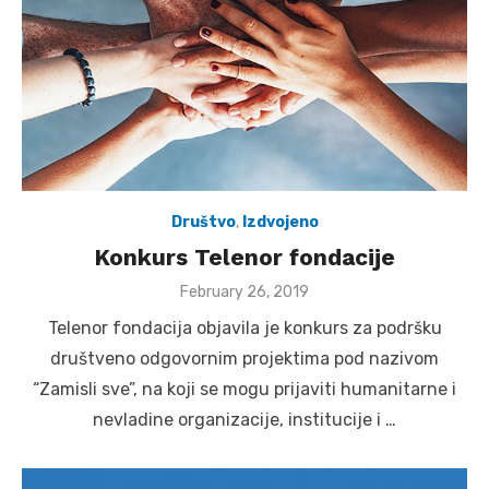
Društvo
,
Izdvojeno
Konkurs Telenor fondacije
Posted
February 26, 2019
on
Telenor fondacija objavila je konkurs za podršku
društveno odgovornim projektima pod nazivom
“Zamisli sve”, na koji se mogu prijaviti humanitarne i
nevladine organizacije, institucije i …