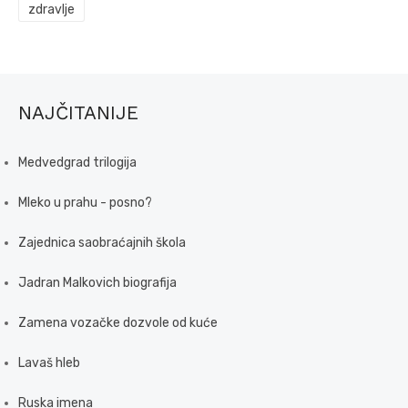
zdravlje
NAJČITANIJE
Medvedgrad trilogija
Mleko u prahu - posno?
Zajednica saobraćajnih škola
Jadran Malkovich biografija
Zamena vozačke dozvole od kuće
Lavaš hleb
Ruska imena