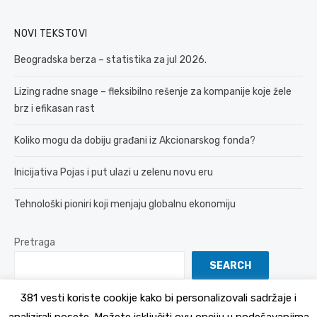
NOVI TEKSTOVI
Beogradska berza – statistika za jul 2026.
Lizing radne snage – fleksibilno rešenje za kompanije koje žele
brz i efikasan rast
Koliko mogu da dobiju građani iz Akcionarskog fonda?
Inicijativa Pojas i put ulazi u zelenu novu eru
Tehnološki pioniri koji menjaju globalnu ekonomiju
Pretraga
SEARCH
381 vesti koriste cookije kako bi personalizovali sadržaje i