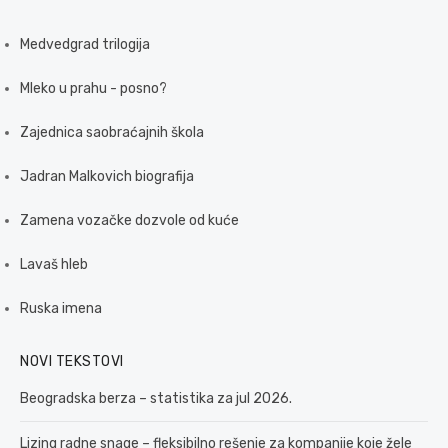
Medvedgrad trilogija
Mleko u prahu - posno?
Zajednica saobraćajnih škola
Jadran Malkovich biografija
Zamena vozačke dozvole od kuće
Lavaš hleb
Ruska imena
NOVI TEKSTOVI
Beogradska berza – statistika za jul 2026.
Lizing radne snage – fleksibilno rešenje za kompanije koje žele