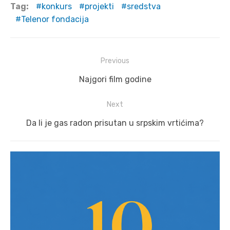
Tag:
konkurs
projekti
sredstva
Telenor fondacija
Post
Previous
navigation
Previous
Najgori film godine
post:
Next
Next
Da li je gas radon prisutan u srpskim vrtićima?
post: