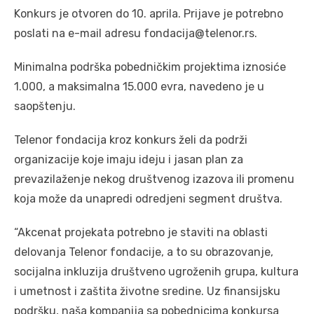
Konkurs je otvoren do 10. aprila. Prijave je potrebno
poslati na e-mail adresu fondacija@telenor.rs.
Minimalna podrška pobedničkim projektima iznosiće
1.000, a maksimalna 15.000 evra, navedeno je u
saopštenju.
Telenor fondacija kroz konkurs želi da podrži
organizacije koje imaju ideju i jasan plan za
prevazilaženje nekog društvenog izazova ili promenu
koja može da unapredi odredjeni segment društva.
“Akcenat projekata potrebno je staviti na oblasti
delovanja Telenor fondacije, a to su obrazovanje,
socijalna inkluzija društveno ugroženih grupa, kultura
i umetnost i zaštita životne sredine. Uz finansijsku
podršku, naša kompanija sa pobednicima konkursa