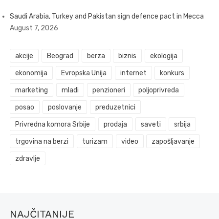
Saudi Arabia, Turkey and Pakistan sign defence pact in Mecca
August 7, 2026
akcije
Beograd
berza
biznis
ekologija
ekonomija
Evropska Unija
internet
konkurs
marketing
mladi
penzioneri
poljoprivreda
posao
poslovanje
preduzetnici
Privredna komora Srbije
prodaja
saveti
srbija
trgovina na berzi
turizam
video
zapošljavanje
zdravlje
NAJČITANIJE