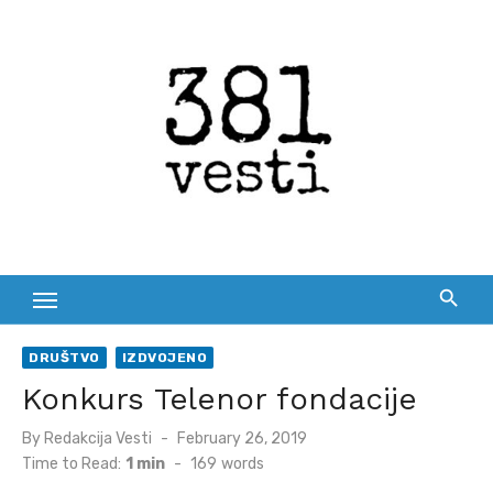
Skip
to
content
DRUŠTVO
IZDVOJENO
Konkurs Telenor fondacije
Posted
By
Redakcija Vesti
February 26, 2019
on
Time to Read:
1 min
-
169
words