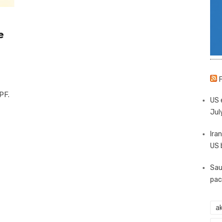
e
PF.
US 
Jul
Iran
US 
Sau
pac
ak