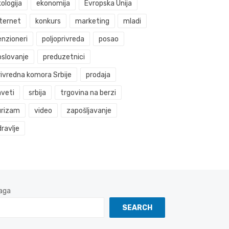
ologija
ekonomija
Evropska Unija
nternet
konkurs
marketing
mladi
enzioneri
poljoprivreda
posao
oslovanje
preduzetnici
rivredna komora Srbije
prodaja
aveti
srbija
trgovina na berzi
urizam
video
zapošljavanje
ravlje
aga
SEARCH