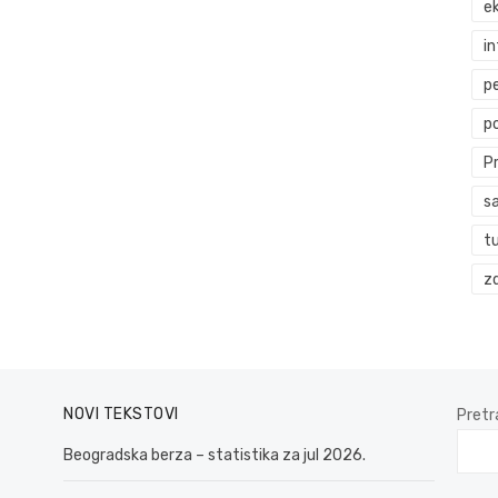
ek
i
p
p
P
s
t
zd
NOVI TEKSTOVI
Pretr
Beogradska berza – statistika za jul 2026.