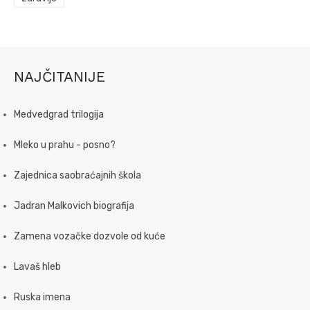
NAJČITANIJE
Medvedgrad trilogija
Mleko u prahu - posno?
Zajednica saobraćajnih škola
Jadran Malkovich biografija
Zamena vozačke dozvole od kuće
Lavaš hleb
Ruska imena