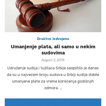
Društvo
,
Izdvojeno
Umanjenje plata, ali samo u nekim
sudovima
Posted
August 2, 2019
on
Udruženje sudija i tužilaca Srbije saopštilo je danas
da su u najvećem broju sudova u Srbiji sudije dobile
umanjene plate za vreme korišćenja godišnjih
odmora. …