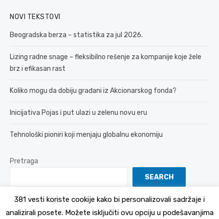
NOVI TEKSTOVI
Beogradska berza – statistika za jul 2026.
Lizing radne snage – fleksibilno rešenje za kompanije koje žele
brz i efikasan rast
Koliko mogu da dobiju građani iz Akcionarskog fonda?
Inicijativa Pojas i put ulazi u zelenu novu eru
Tehnološki pioniri koji menjaju globalnu ekonomiju
Pretraga
SEARCH
381 vesti koriste cookije kako bi personalizovali sadržaje i
analizirali posete. Možete isključiti ovu opciju u podešavanjima