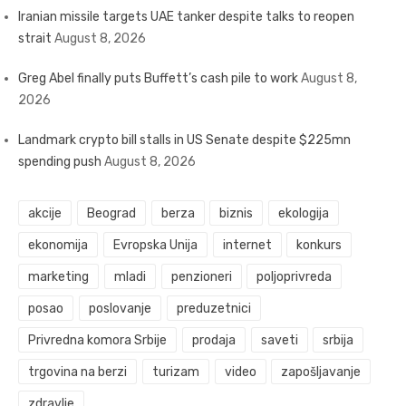
Iranian missile targets UAE tanker despite talks to reopen
strait
August 8, 2026
Greg Abel finally puts Buffett’s cash pile to work
August 8,
2026
Landmark crypto bill stalls in US Senate despite $225mn
spending push
August 8, 2026
akcije
Beograd
berza
biznis
ekologija
ekonomija
Evropska Unija
internet
konkurs
marketing
mladi
penzioneri
poljoprivreda
posao
poslovanje
preduzetnici
Privredna komora Srbije
prodaja
saveti
srbija
trgovina na berzi
turizam
video
zapošljavanje
zdravlje