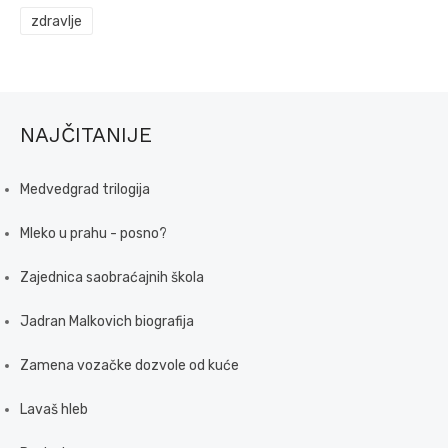
zdravlje
NAJČITANIJE
Medvedgrad trilogija
Mleko u prahu - posno?
Zajednica saobraćajnih škola
Jadran Malkovich biografija
Zamena vozačke dozvole od kuće
Lavaš hleb