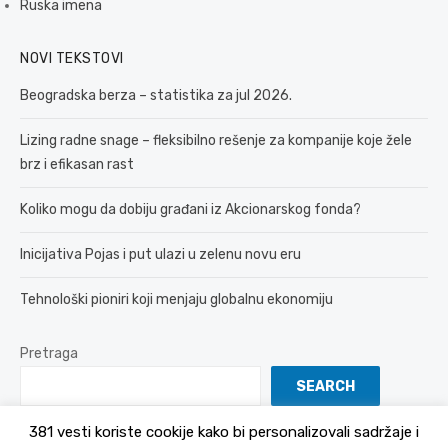
Ruska imena
NOVI TEKSTOVI
Beogradska berza – statistika za jul 2026.
Lizing radne snage – fleksibilno rešenje za kompanije koje žele
brz i efikasan rast
Koliko mogu da dobiju građani iz Akcionarskog fonda?
Inicijativa Pojas i put ulazi u zelenu novu eru
Tehnološki pioniri koji menjaju globalnu ekonomiju
Pretraga
SEARCH
381 vesti koriste cookije kako bi personalizovali sadržaje i