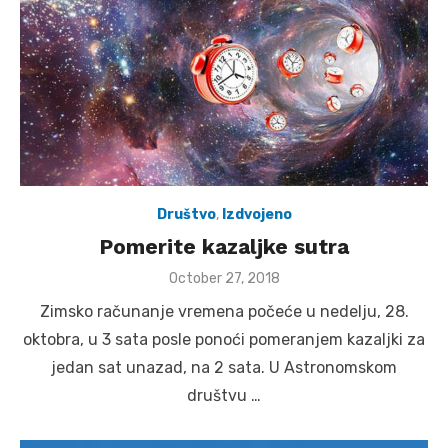
Društvo
,
Izdvojeno
Pomerite kazaljke sutra
Posted
October 27, 2018
on
Zimsko računanje vremena počeće u nedelju, 28.
oktobra, u 3 sata posle ponoći pomeranjem kazaljki za
jedan sat unazad, na 2 sata. U Astronomskom
društvu …