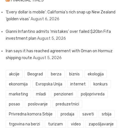
FINANCIAL TIMES
‘Every dollar is mobile’: California’s rich snap up New Zealand
‘golden visas’
August 6, 2026
Gianni Infantino admits ‘mistakes’ over failed $20bn Fifa
investment plan
August 5, 2026
Iran says it has reached agreement with Oman on Hormuz
shipping route
August 5, 2026
akcije
Beograd
berza
biznis
ekologija
ekonomija
Evropska Unija
internet
konkurs
marketing
mladi
penzioneri
poljoprivreda
posao
poslovanje
preduzetnici
Privredna komora Srbije
prodaja
saveti
srbija
trgovina na berzi
turizam
video
zapošljavanje