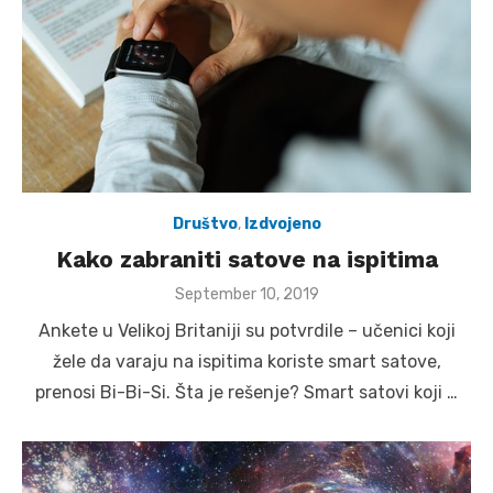
Društvo
,
Izdvojeno
Kako zabraniti satove na ispitima
Posted
September 10, 2019
on
Ankete u Velikoj Britaniji su potvrdile – učenici koji
žele da varaju na ispitima koriste smart satove,
prenosi Bi-Bi-Si. Šta je rešenje? Smart satovi koji …