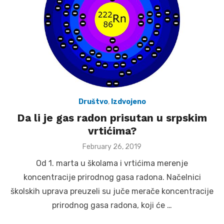
Društvo
,
Izdvojeno
Da li je gas radon prisutan u srpskim
vrtićima?
Posted
February 26, 2019
on
Od 1. marta u školama i vrtićima merenje
koncentracije prirodnog gasa radona. Načelnici
školskih uprava preuzeli su juče merače koncentracije
prirodnog gasa radona, koji će …