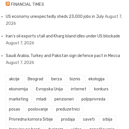
FINANCIAL TIMES
US economy unexpectedly sheds 23,000 jobs in July
August 7,
2026
Iran’s oil exports stall and Kharg Island idles under US blockade
August 7, 2026
Saudi Arabia, Turkey and Pakistan sign defence pact in Mecca
August 7, 2026
akcije
Beograd
berza
biznis
ekologija
ekonomija
Evropska Unija
internet
konkurs
marketing
mladi
penzioneri
poljoprivreda
posao
poslovanje
preduzetnici
Privredna komora Srbije
prodaja
saveti
srbija