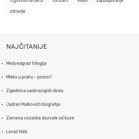
trgovina na berzi
turizam
video
zapošljavanje
zdravlje
NAJČITANIJE
Medvedgrad trilogija
Mleko u prahu - posno?
Zajednica saobraćajnih škola
Jadran Malkovich biografija
Zamena vozačke dozvole od kuće
Lavaš hleb