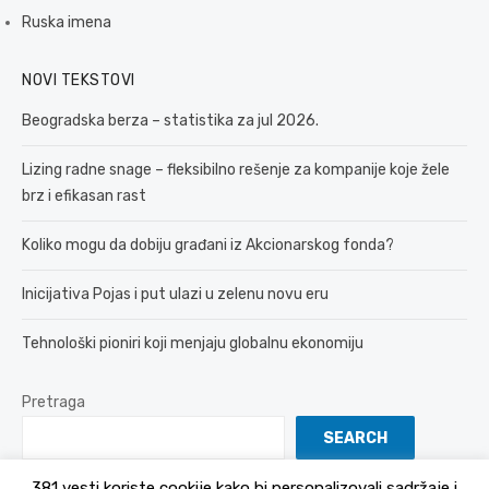
Ruska imena
NOVI TEKSTOVI
Beogradska berza – statistika za jul 2026.
Lizing radne snage – fleksibilno rešenje za kompanije koje žele
brz i efikasan rast
Koliko mogu da dobiju građani iz Akcionarskog fonda?
Inicijativa Pojas i put ulazi u zelenu novu eru
Tehnološki pioniri koji menjaju globalnu ekonomiju
Pretraga
SEARCH
381 vesti koriste cookije kako bi personalizovali sadržaje i