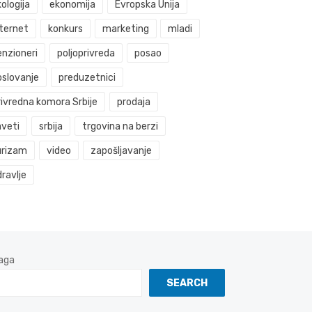
ologija
ekonomija
Evropska Unija
nternet
konkurs
marketing
mladi
enzioneri
poljoprivreda
posao
oslovanje
preduzetnici
rivredna komora Srbije
prodaja
aveti
srbija
trgovina na berzi
urizam
video
zapošljavanje
ravlje
aga
SEARCH