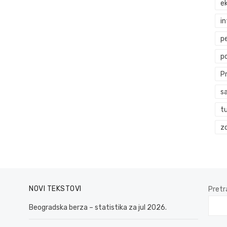
ek
i
p
p
P
s
t
zd
NOVI TEKSTOVI
Pretr
Beogradska berza – statistika za jul 2026.