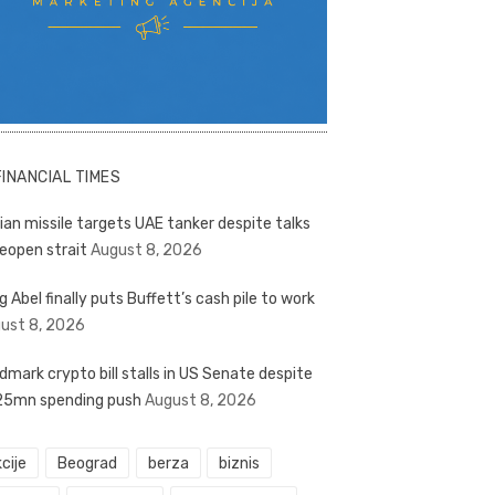
FINANCIAL TIMES
nian missile targets UAE tanker despite talks
reopen strait
August 8, 2026
g Abel finally puts Buffett’s cash pile to work
ust 8, 2026
dmark crypto bill stalls in US Senate despite
5mn spending push
August 8, 2026
cije
Beograd
berza
biznis