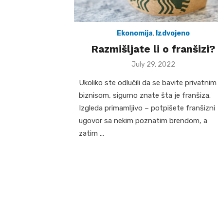
Ekonomija
,
Izdvojeno
Razmišljate li o franšizi?
Posted
July 29, 2022
on
Ukoliko ste odlučili da se bavite privatnim
biznisom, sigurno znate šta je franšiza.
Izgleda primamljivo – potpišete franšizni
ugovor sa nekim poznatim brendom, a
zatim …