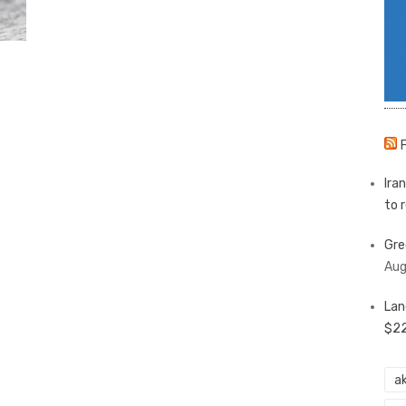
Ira
to 
Gre
Aug
Lan
$22
ak