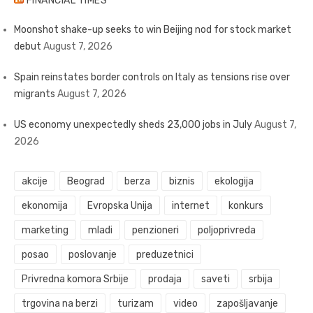
FINANCIAL TIMES
Moonshot shake-up seeks to win Beijing nod for stock market
debut
August 7, 2026
Spain reinstates border controls on Italy as tensions rise over
migrants
August 7, 2026
US economy unexpectedly sheds 23,000 jobs in July
August 7,
2026
akcije
Beograd
berza
biznis
ekologija
ekonomija
Evropska Unija
internet
konkurs
marketing
mladi
penzioneri
poljoprivreda
posao
poslovanje
preduzetnici
Privredna komora Srbije
prodaja
saveti
srbija
trgovina na berzi
turizam
video
zapošljavanje