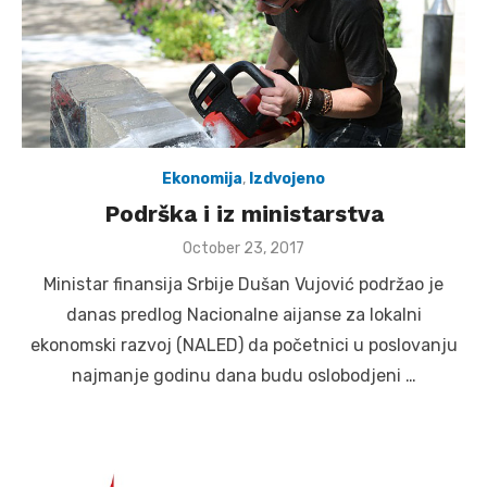
Ekonomija
,
Izdvojeno
Podrška i iz ministarstva
Posted
October 23, 2017
on
Ministar finansija Srbije Dušan Vujović podržao je
danas predlog Nacionalne aijanse za lokalni
ekonomski razvoj (NALED) da početnici u poslovanju
najmanje godinu dana budu oslobodjeni …