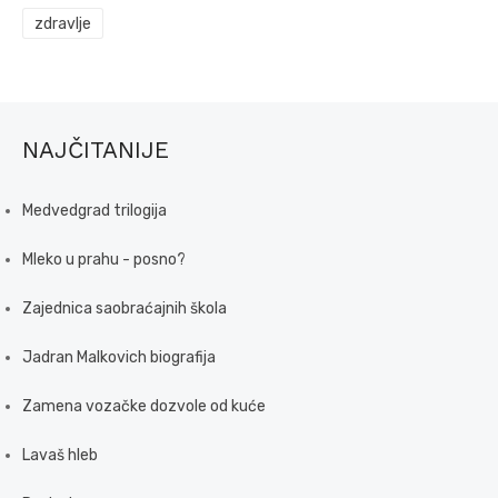
zdravlje
NAJČITANIJE
Medvedgrad trilogija
Mleko u prahu - posno?
Zajednica saobraćajnih škola
Jadran Malkovich biografija
Zamena vozačke dozvole od kuće
Lavaš hleb