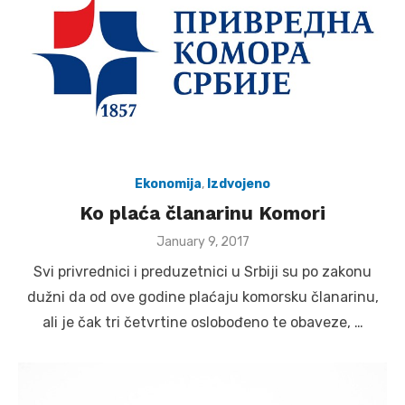
Ekonomija
,
Izdvojeno
Ko plaća članarinu Komori
Posted
January 9, 2017
on
Svi privrednici i preduzetnici u Srbiji su po zakonu
dužni da od ove godine plaćaju komorsku članarinu,
ali je čak tri četvrtine oslobođeno te obaveze, …