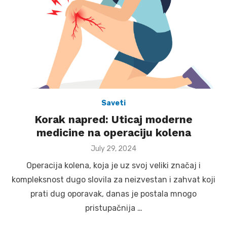
Saveti
Korak napred: Uticaj moderne
medicine na operaciju kolena
Posted
July 29, 2024
on
Operacija kolena, koja je uz svoj veliki značaj i
kompleksnost dugo slovila za neizvestan i zahvat koji
prati dug oporavak, danas je postala mnogo
pristupačnija …