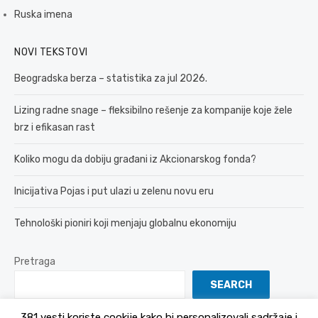
Ruska imena
NOVI TEKSTOVI
Beogradska berza – statistika za jul 2026.
Lizing radne snage – fleksibilno rešenje za kompanije koje žele
brz i efikasan rast
Koliko mogu da dobiju građani iz Akcionarskog fonda?
Inicijativa Pojas i put ulazi u zelenu novu eru
Tehnološki pioniri koji menjaju globalnu ekonomiju
Pretraga
SEARCH
381 vesti koriste cookije kako bi personalizovali sadržaje i