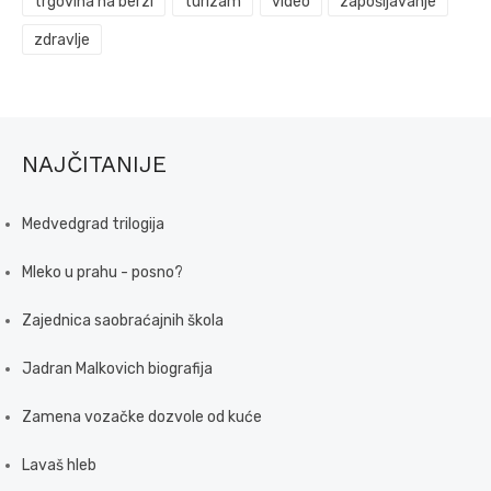
trgovina na berzi
turizam
video
zapošljavanje
zdravlje
NAJČITANIJE
Medvedgrad trilogija
Mleko u prahu - posno?
Zajednica saobraćajnih škola
Jadran Malkovich biografija
Zamena vozačke dozvole od kuće
Lavaš hleb