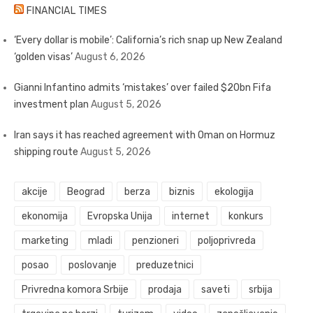
FINANCIAL TIMES
‘Every dollar is mobile’: California’s rich snap up New Zealand
‘golden visas’
August 6, 2026
Gianni Infantino admits ‘mistakes’ over failed $20bn Fifa
investment plan
August 5, 2026
Iran says it has reached agreement with Oman on Hormuz
shipping route
August 5, 2026
akcije
Beograd
berza
biznis
ekologija
ekonomija
Evropska Unija
internet
konkurs
marketing
mladi
penzioneri
poljoprivreda
posao
poslovanje
preduzetnici
Privredna komora Srbije
prodaja
saveti
srbija