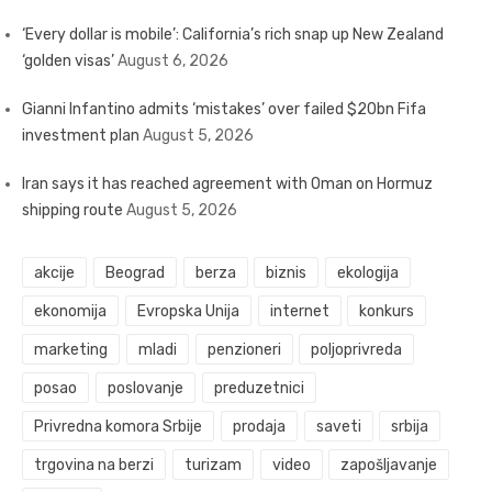
‘Every dollar is mobile’: California’s rich snap up New Zealand
‘golden visas’
August 6, 2026
Gianni Infantino admits ‘mistakes’ over failed $20bn Fifa
investment plan
August 5, 2026
Iran says it has reached agreement with Oman on Hormuz
shipping route
August 5, 2026
akcije
Beograd
berza
biznis
ekologija
ekonomija
Evropska Unija
internet
konkurs
marketing
mladi
penzioneri
poljoprivreda
posao
poslovanje
preduzetnici
Privredna komora Srbije
prodaja
saveti
srbija
trgovina na berzi
turizam
video
zapošljavanje