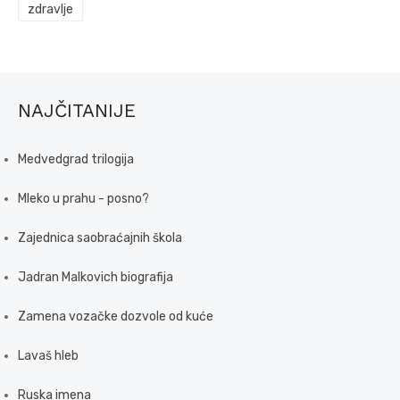
zdravlje
NAJČITANIJE
Medvedgrad trilogija
Mleko u prahu - posno?
Zajednica saobraćajnih škola
Jadran Malkovich biografija
Zamena vozačke dozvole od kuće
Lavaš hleb
Ruska imena