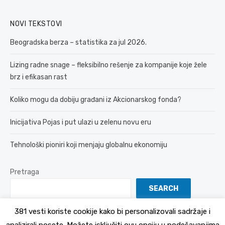
NOVI TEKSTOVI
Beogradska berza – statistika za jul 2026.
Lizing radne snage – fleksibilno rešenje za kompanije koje žele
brz i efikasan rast
Koliko mogu da dobiju građani iz Akcionarskog fonda?
Inicijativa Pojas i put ulazi u zelenu novu eru
Tehnološki pioniri koji menjaju globalnu ekonomiju
Pretraga
SEARCH
381 vesti koriste cookije kako bi personalizovali sadržaje i