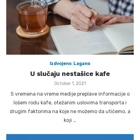
Izdvojeno
,
Lagano
U slučaju nestašice kafe
Posted
October 1, 2021
on
S vremena na vreme medije preplave informacije o
lošem rodu kafe, otežanim uslovima transporta i
drugim faktorima na koje ne možemo da utičemo, a
koji …