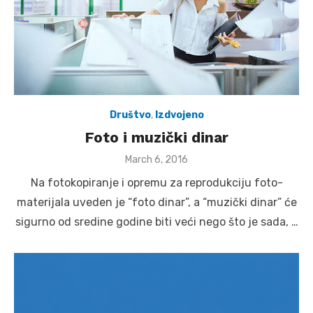
Društvo
,
Izdvojeno
Foto i muzički dinar
Posted
March 6, 2016
on
Na fotokopiranje i opremu za reprodukciju foto-
materijala uveden je “foto dinar”, a “muzički dinar” će
sigurno od sredine godine biti veći nego što je sada, …