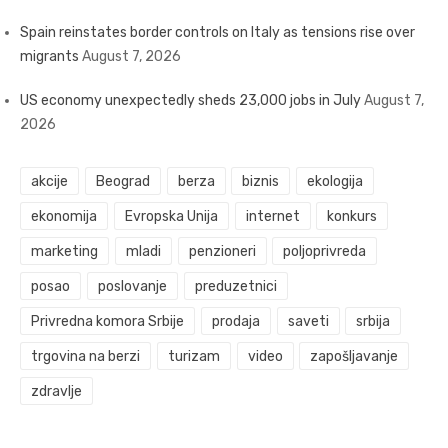
Spain reinstates border controls on Italy as tensions rise over
migrants
August 7, 2026
US economy unexpectedly sheds 23,000 jobs in July
August 7,
2026
akcije
Beograd
berza
biznis
ekologija
ekonomija
Evropska Unija
internet
konkurs
marketing
mladi
penzioneri
poljoprivreda
posao
poslovanje
preduzetnici
Privredna komora Srbije
prodaja
saveti
srbija
trgovina na berzi
turizam
video
zapošljavanje
zdravlje