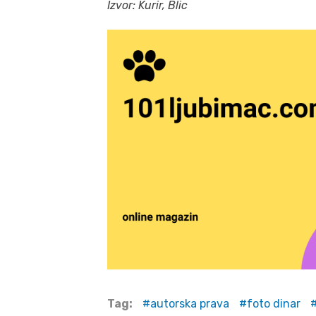
Izvor: Kurir, Blic
Tag:
autorska prava
foto dinar