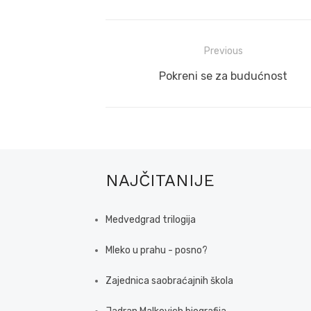
Post
Previous
navigation
Previous
Pokreni se za budućnost
post:
NAJČITANIJE
Medvedgrad trilogija
Mleko u prahu - posno?
Zajednica saobraćajnih škola