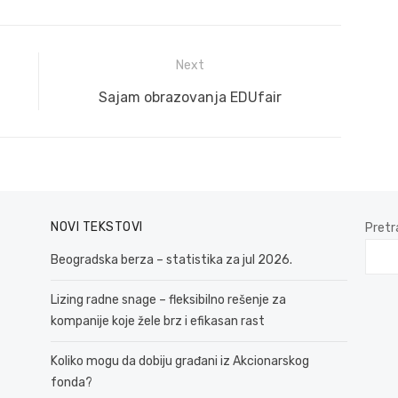
Next
Next
Sajam obrazovanja EDUfair
post:
NOVI TEKSTOVI
Pretr
Beogradska berza – statistika za jul 2026.
Lizing radne snage – fleksibilno rešenje za
kompanije koje žele brz i efikasan rast
Koliko mogu da dobiju građani iz Akcionarskog
fonda?