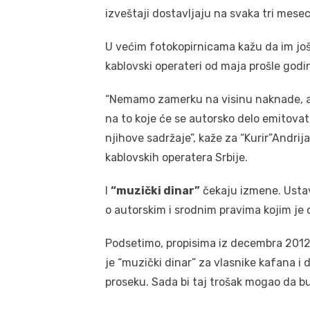
izveštaji dostavljaju na svaka tri mesec
U većim fotokopirnicama kažu da im još 
kablovski operateri od maja prošle godi
“Nemamo zamerku na visinu naknade, a
na to koje će se autorsko delo emitovat
njihove sadržaje”, kaže za “Kurir”Andr
kablovskih operatera Srbije.
I
“muzički dinar”
čekaju izmene. Ustav
o autorskim i srodnim pravima kojim je 
Podsetimo, propisima iz decembra 2012.
je “muzički dinar” za vlasnike kafana i
proseku. Sada bi taj trošak mogao da b