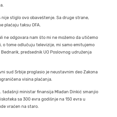
a.
nije stiglo ovo obaveštenje. Sa druge strane,
ne plaćaju taksu OFA.
li ne odgovara nam što mi ne možemo da utičemo
i, o tome odlučuju televizije, mi samo emitujemo
ija Bednarik, predsednik UO Poslovnog udruženja
ni sud Srbije proglasio je neustavnim deo Zakona
ograničena visina plaćanja.
 tadašnji ministar finansija Mlađan Dinkić smanjio
 diskoteka sa 300 evra godišnje na 150 evra u
ude vraćen na staro.