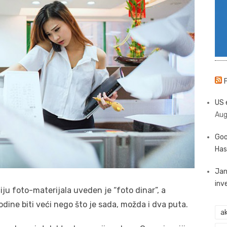
US 
Aug
Goo
Has
Jan
inv
ju foto-materijala uveden je “foto dinar”, a
odine biti veći nego što je sada, možda i dva puta.
ak