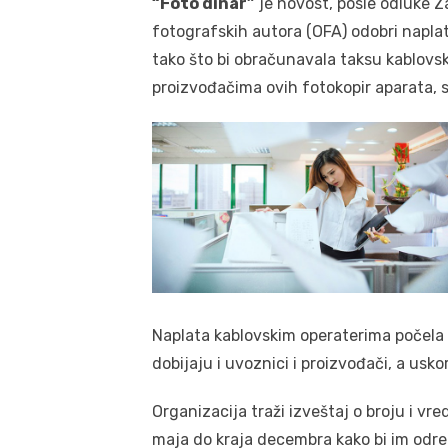
“Foto dinar”
je novost, posle odluke Z
fotografskih autora (OFA) odobri naplat
tako što bi obračunavala taksu kablovs
proizvođačima ovih fotokopir aparata, 
Naplata kablovskim operaterima počela 
dobijaju i uvoznici i proizvođači, a usko
Organizacija traži izveštaj o broju i vr
maja do kraja decembra kako bi im odre