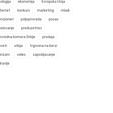
ologija
ekonomija
Evropska Unija
nternet
konkurs
marketing
mladi
enzioneri
poljoprivreda
posao
oslovanje
preduzetnici
rivredna komora Srbije
prodaja
aveti
srbija
trgovina na berzi
urizam
video
zapošljavanje
ravlje