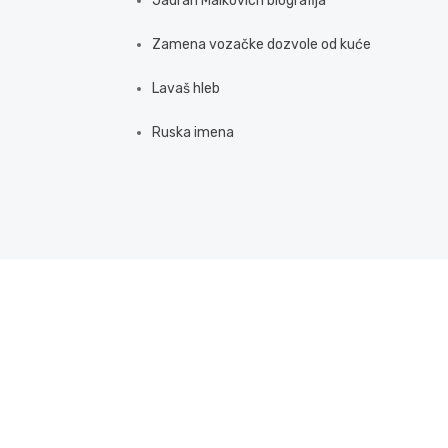
Jadran Malkovich biografija
Zamena vozačke dozvole od kuće
Lavaš hleb
Ruska imena