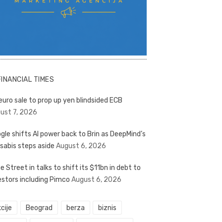
FINANCIAL TIMES
euro sale to prop up yen blindsided ECB
ust 7, 2026
gle shifts AI power back to Brin as DeepMind’s
sabis steps aside
August 6, 2026
e Street in talks to shift its $11bn in debt to
estors including Pimco
August 6, 2026
cije
Beograd
berza
biznis