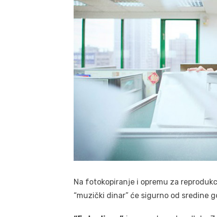
Na fotokopiranje i opremu za reprodukci
“muzički dinar” će sigurno od sredine g