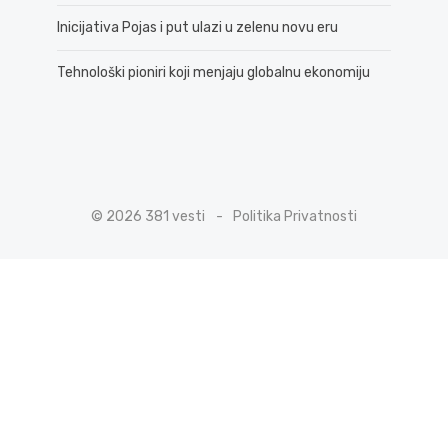
Inicijativa Pojas i put ulazi u zelenu novu eru
Tehnološki pioniri koji menjaju globalnu ekonomiju
© 2026 381 vesti
Politika Privatnosti