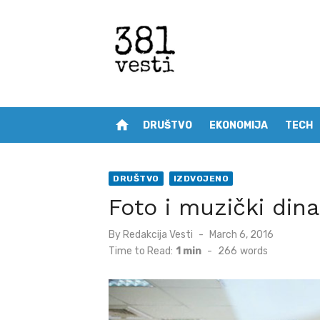
Skip
to
content
home
DRUŠTVO
EKONOMIJA
TECH
DRUŠTVO
IZDVOJENO
Foto i muzički dina
Posted
By
Redakcija Vesti
March 6, 2016
on
Time to Read:
1 min
-
266
words