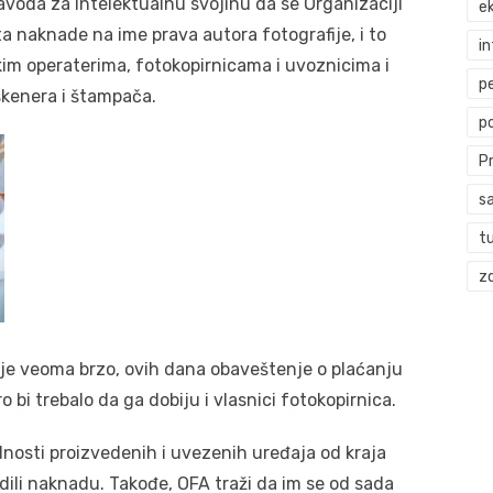
avoda za intelektualnu svojinu da se Organizaciji
ek
a naknade na ime prava autora fotografije, i to
i
kim operaterima, fotokopirnicama i uvoznicima i
p
skenera i štampača.
p
P
s
t
zd
je veoma brzo, ovih dana obaveštenje o plaćanju
ro bi trebalo da ga dobiju i vlasnici fotokopirnica.
ednosti proizvedenih i uvezenih uređaja od kraja
dili naknadu. Takođe, OFA traži da im se od sada