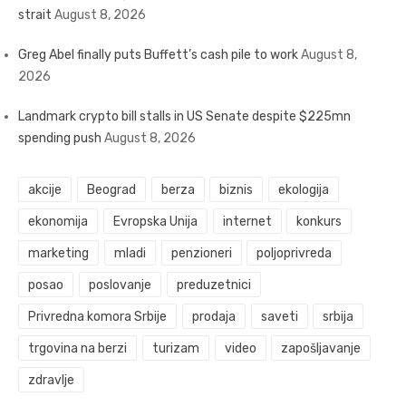
strait
August 8, 2026
Greg Abel finally puts Buffett’s cash pile to work
August 8,
2026
Landmark crypto bill stalls in US Senate despite $225mn
spending push
August 8, 2026
akcije
Beograd
berza
biznis
ekologija
ekonomija
Evropska Unija
internet
konkurs
marketing
mladi
penzioneri
poljoprivreda
posao
poslovanje
preduzetnici
Privredna komora Srbije
prodaja
saveti
srbija
trgovina na berzi
turizam
video
zapošljavanje
zdravlje