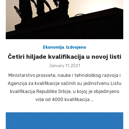
Ekonomija
,
Izdvojeno
Četiri hiljade kvalifikacija u novoj listi
Posted
January 11, 2021
on
Ministarstvo prosvete, nauke i tehnološkog razvoja i
Agencija za kvalifikacije sačinili su jedinstvenu Listu
kvalifikacija Republike Srbije, u kojoj je objedinjeno
više od 4000 kvalifikacija …