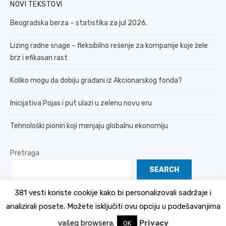
NOVI TEKSTOVI
Beogradska berza – statistika za jul 2026.
Lizing radne snage – fleksibilno rešenje za kompanije koje žele
brz i efikasan rast
Koliko mogu da dobiju građani iz Akcionarskog fonda?
Inicijativa Pojas i put ulazi u zelenu novu eru
Tehnološki pioniri koji menjaju globalnu ekonomiju
Pretraga
SEARCH
381 vesti koriste cookije kako bi personalizovali sadržaje i
analizirali posete. Možete isključiti ovu opciju u podešavanjima
© 2026 381 vesti
Politika Privatnosti
vašeg browsera.
Privacy
OK