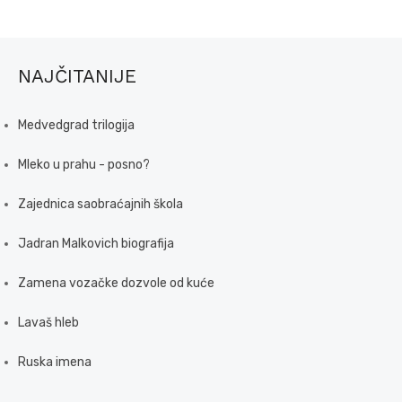
NAJČITANIJE
Medvedgrad trilogija
Mleko u prahu - posno?
Zajednica saobraćajnih škola
Jadran Malkovich biografija
Zamena vozačke dozvole od kuće
Lavaš hleb
Ruska imena