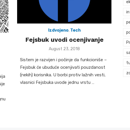
ek
i
p
Izdvojeno
,
Tech
p
Fejsbuk uvodi ocenjivanje
P
Posted
August 23, 2018
s
on
Sistem je razvijen i počinje da funkcioniše –
t
Fejsbuk će ubuduće ocenjivati pouzdanost
zd
(nekih) korisnika. U borbi protiv lažnih vesti,
ija
vlasnici Fejsbuka uvode jednu vrstu …
ije
gnu