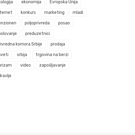
ologija
ekonomija
Evropska Unija
nternet
konkurs
marketing
mladi
enzioneri
poljoprivreda
posao
oslovanje
preduzetnici
rivredna komora Srbije
prodaja
aveti
srbija
trgovina na berzi
urizam
video
zapošljavanje
ravlje