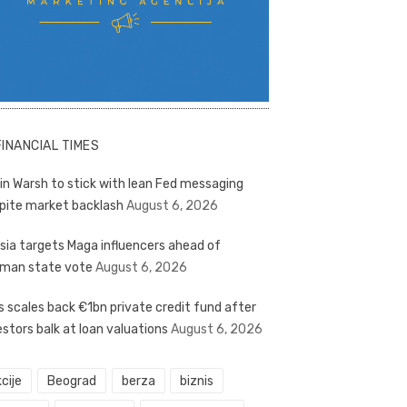
FINANCIAL TIMES
in Warsh to stick with lean Fed messaging
pite market backlash
August 6, 2026
sia targets Maga influencers ahead of
man state vote
August 6, 2026
s scales back €1bn private credit fund after
estors balk at loan valuations
August 6, 2026
cije
Beograd
berza
biznis