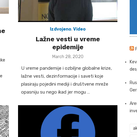
Izdvojeno
,
Video
ne
Lažne vesti u vreme
epidemije
Posted
March 28, 2020
čke
on
Kev
U vreme pandemije i ozbiljne globalne krize,
des
je
lažne vesti, dezinformacije i saveti koje
Rus
plasiraju pojedini mediji i društvene mreže
Ger
opasniju su nego ikad jer mogu …
Are
inv
ak