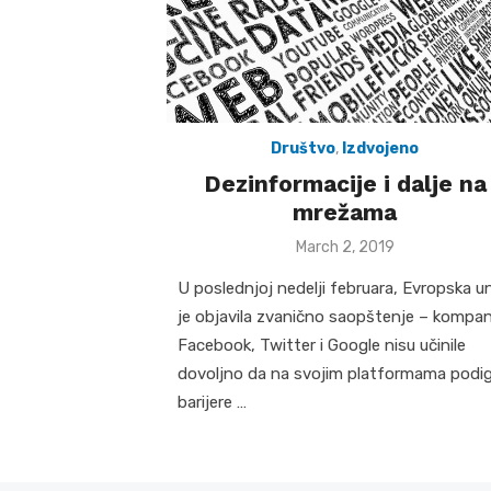
Društvo
,
Izdvojeno
Dezinformacije i dalje na
mrežama
Posted
March 2, 2019
on
U poslednjoj nedelji februara, Evropska un
je objavila zvanično saopštenje – kompan
Facebook, Twitter i Google nisu učinile
dovoljno da na svojim platformama podi
barijere …