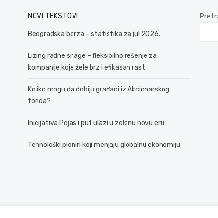
NOVI TEKSTOVI
Pretr
Beogradska berza – statistika za jul 2026.
Lizing radne snage – fleksibilno rešenje za
kompanije koje žele brz i efikasan rast
Koliko mogu da dobiju građani iz Akcionarskog
fonda?
Inicijativa Pojas i put ulazi u zelenu novu eru
Tehnološki pioniri koji menjaju globalnu ekonomiju
© 2026 381 vesti
Politika Privatnosti