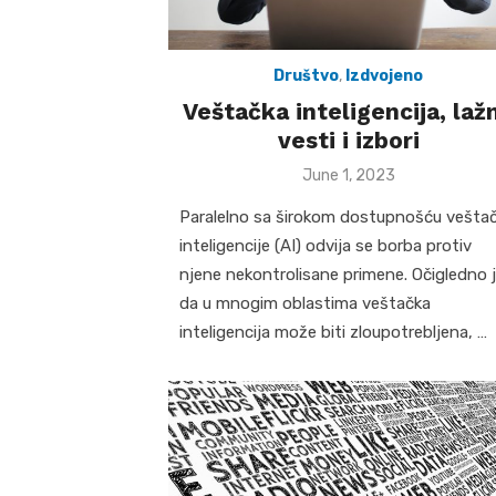
Društvo
,
Izdvojeno
Veštačka inteligencija, laž
vesti i izbori
Posted
June 1, 2023
on
Paralelno sa širokom dostupnošću vešta
inteligencije (AI) odvija se borba protiv
njene nekontrolisane primene. Očigledno 
da u mnogim oblastima veštačka
inteligencija može biti zloupotrebljena, …