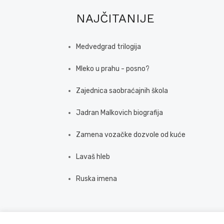
NAJČITANIJE
Medvedgrad trilogija
Mleko u prahu - posno?
Zajednica saobraćajnih škola
Jadran Malkovich biografija
Zamena vozačke dozvole od kuće
Lavaš hleb
Ruska imena