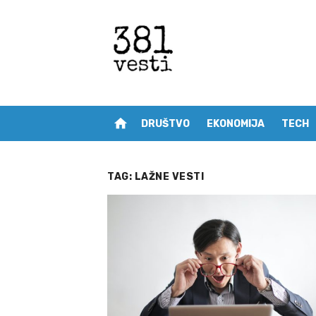
Skip
to
content
home
DRUŠTVO
EKONOMIJA
TECH
TAG:
LAŽNE VESTI