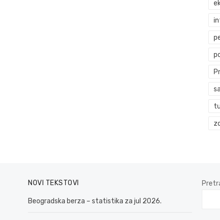
ek
i
p
p
P
s
t
zd
NOVI TEKSTOVI
Pretr
Beogradska berza – statistika za jul 2026.