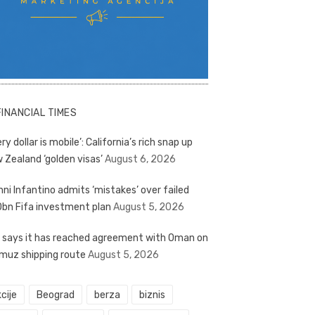
FINANCIAL TIMES
ry dollar is mobile’: California’s rich snap up
 Zealand ‘golden visas’
August 6, 2026
nni Infantino admits ‘mistakes’ over failed
bn Fifa investment plan
August 5, 2026
n says it has reached agreement with Oman on
muz shipping route
August 5, 2026
cije
Beograd
berza
biznis