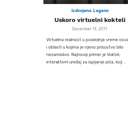
Izdvojeno
,
Lagano
Uskoro virtuelni kokteli
Posted
December 13, 2017
on
Virtuelna realnost u poslednje vreme osv
i oblasti u kojima je njeno prisustvo bilo
nezamislivo. Najnoviji primer je Voktel,
interaktivni uređaj za ispijanje pića, koji …