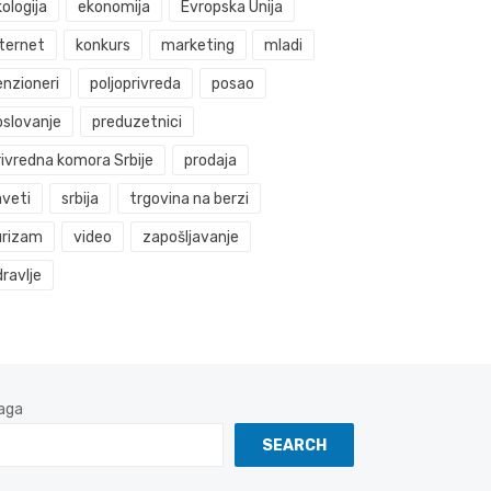
ologija
ekonomija
Evropska Unija
nternet
konkurs
marketing
mladi
enzioneri
poljoprivreda
posao
oslovanje
preduzetnici
rivredna komora Srbije
prodaja
aveti
srbija
trgovina na berzi
urizam
video
zapošljavanje
ravlje
aga
SEARCH