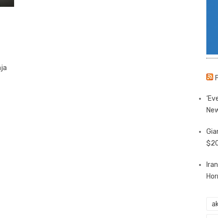
aja
‘Eve
New
Gia
$20
Ira
Hor
ak