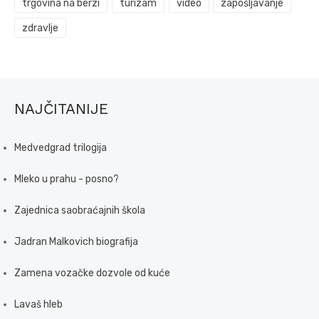
trgovina na berzi
turizam
video
zapošljavanje
zdravlje
NAJČITANIJE
Medvedgrad trilogija
Mleko u prahu - posno?
Zajednica saobraćajnih škola
Jadran Malkovich biografija
Zamena vozačke dozvole od kuće
Lavaš hleb