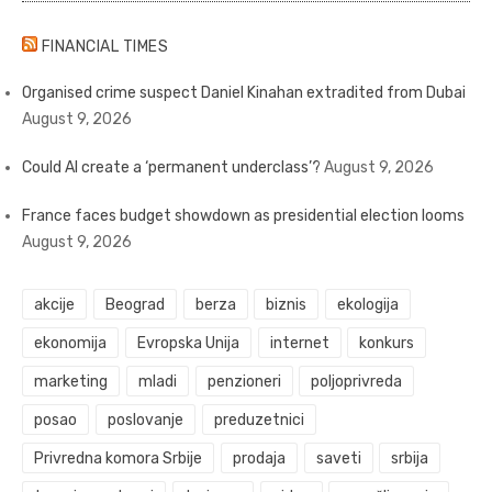
FINANCIAL TIMES
Organised crime suspect Daniel Kinahan extradited from Dubai
August 9, 2026
Could AI create a ‘permanent underclass’?
August 9, 2026
France faces budget showdown as presidential election looms
August 9, 2026
akcije
Beograd
berza
biznis
ekologija
ekonomija
Evropska Unija
internet
konkurs
marketing
mladi
penzioneri
poljoprivreda
posao
poslovanje
preduzetnici
Privredna komora Srbije
prodaja
saveti
srbija