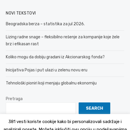
NOVI TEKSTOVI
Beogradska berza – statistika za jul 2026.
Lizing radne snage – fleksibilno rešenje za kompanije koje žele
brz i efikasan rast
Koliko mogu da dobiju građani iz Akcionarskog fonda?
Inicijativa Pojas i put ulazi u zelenu novu eru
Tehnološki pioniri koji menjaju globalnu ekonomiju
Pretraga
SEARCH
381 vesti koriste cookije kako bi personalizovali sadržaje i
analizirali posete. Možete isključiti ovu opciju u podešavanjima