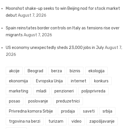
Moonshot shake-up seeks to win Beijing nod for stock market
debut
August 7, 2026
Spain reinstates border controls on Italy as tensions rise over
migrants
August 7, 2026
US economy unexpectedly sheds 23,000 jobs in July
August 7,
2026
akcije
Beograd
berza
biznis
ekologija
ekonomija
Evropska Unija
internet
konkurs
marketing
mladi
penzioneri
poljoprivreda
posao
poslovanje
preduzetnici
Privredna komora Srbije
prodaja
saveti
srbija
trgovina na berzi
turizam
video
zapošljavanje