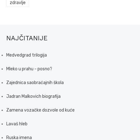
zdravlje
NAJČITANIJE
Medvedgrad trilogija
Mleko u prahu - posno?
Zajednica saobraćajnih škola
Jadran Malkovich biografija
Zamena vozačke dozvole od kuće
Lavaš hleb
Ruska imena