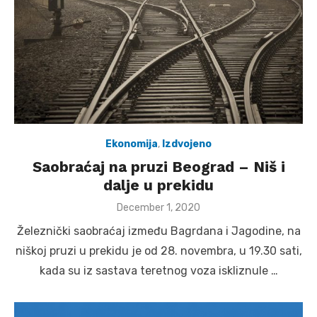
Ekonomija
,
Izdvojeno
Saobraćaj na pruzi Beograd – Niš i
dalje u prekidu
Posted
December 1, 2020
on
Železnički saobraćaj između Bagrdana i Jagodine, na
niškoj pruzi u prekidu je od 28. novembra, u 19.30 sati,
kada su iz sastava teretnog voza iskliznule …