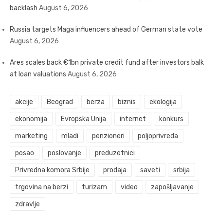
backlash
August 6, 2026
Russia targets Maga influencers ahead of German state vote
August 6, 2026
Ares scales back €1bn private credit fund after investors balk
at loan valuations
August 6, 2026
akcije
Beograd
berza
biznis
ekologija
ekonomija
Evropska Unija
internet
konkurs
marketing
mladi
penzioneri
poljoprivreda
posao
poslovanje
preduzetnici
Privredna komora Srbije
prodaja
saveti
srbija
trgovina na berzi
turizam
video
zapošljavanje
zdravlje