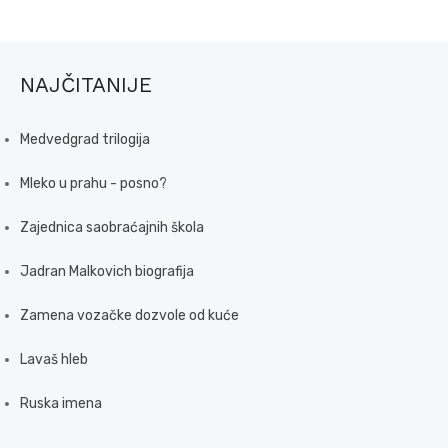
NAJČITANIJE
Medvedgrad trilogija
Mleko u prahu - posno?
Zajednica saobraćajnih škola
Jadran Malkovich biografija
Zamena vozačke dozvole od kuće
Lavaš hleb
Ruska imena