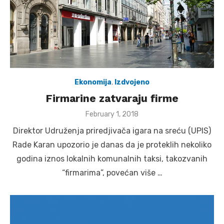
Ekonomija
,
Izdvojeno
Firmarine zatvaraju firme
Posted
February 1, 2018
on
Direktor Udruženja priredjivača igara na sreću (UPIS)
Rade Karan upozorio je danas da je proteklih nekoliko
godina iznos lokalnih komunalnih taksi, takozvanih
“firmarima”, povećan više …