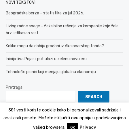
NOVI TEKSTOVI
Beogradska berza – statistika za jul 2026.
Lizing radne snage – fleksibilno rešenje za kompanije koje žele
brz i efikasan rast
Koliko mogu da dobiju građani iz Akcionarskog fonda?
Inicijativa Pojas i put ulazi u zelenu novu eru
Tehnološki pioniri koji menjaju globalnu ekonomiju
Pretraga
SEARCH
381 vesti koriste cookije kako bi personalizovali sadržaje i
analizirali posete. Možete isključiti ovu opciju u podešavanjima
© 2026 381 vesti
Politika Privatnosti
vašeg browsera.
Privacy
OK