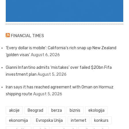
FINANCIAL TIMES
‘Every dollar is mobile’: California’s rich snap up New Zealand
‘golden visas’
August 6, 2026
Gianni Infantino admits ‘mistakes’ over failed $20bn Fifa
investment plan
August 5, 2026
Iran says it has reached agreement with Oman on Hormuz
shipping route
August 5, 2026
akcije
Beograd
berza
biznis
ekologija
ekonomija
Evropska Unija
internet
konkurs