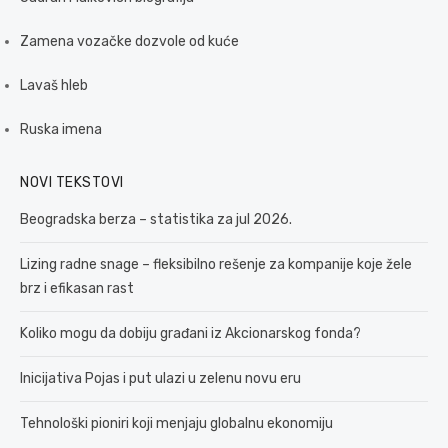
Zamena vozačke dozvole od kuće
Lavaš hleb
Ruska imena
NOVI TEKSTOVI
Beogradska berza – statistika za jul 2026.
Lizing radne snage – fleksibilno rešenje za kompanije koje žele
brz i efikasan rast
Koliko mogu da dobiju građani iz Akcionarskog fonda?
Inicijativa Pojas i put ulazi u zelenu novu eru
Tehnološki pioniri koji menjaju globalnu ekonomiju