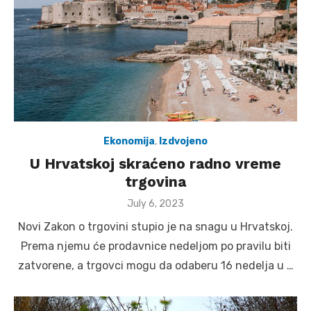
Ekonomija
,
Izdvojeno
U Hrvatskoj skraćeno radno vreme
trgovina
Posted
July 6, 2023
on
Novi Zakon o trgovini stupio je na snagu u Hrvatskoj.
Prema njemu će prodavnice nedeljom po pravilu biti
zatvorene, a trgovci mogu da odaberu 16 nedelja u …