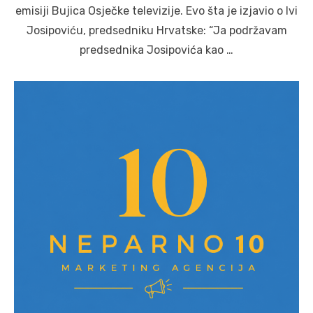
emisiji Bujica Osječke televizije. Evo šta je izjavio o Ivi
Josipoviću, predsedniku Hrvatske: “Ja podržavam
predsednika Josipovića kao …