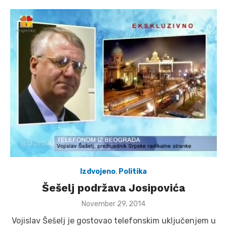
Izdvojeno
,
Politika
Šešelj podržava Josipovića
Posted
November 29, 2014
on
Vojislav Šešelj je gostovao telefonskim uključenjem u