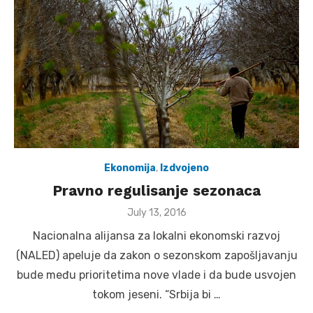
Ekonomija
,
Izdvojeno
Pravno regulisanje sezonaca
Posted
July 13, 2016
on
Nacionalna alijansa za lokalni ekonomski razvoj
(NALED) apeluje da zakon o sezonskom zapošljavanju
bude među prioritetima nove vlade i da bude usvojen
tokom jeseni. “Srbija bi …