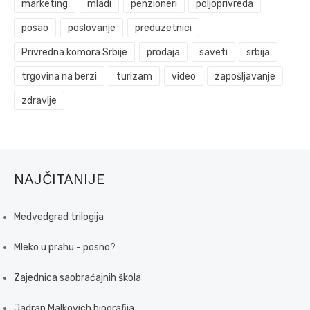
marketing
mladi
penzioneri
poljoprivreda
posao
poslovanje
preduzetnici
Privredna komora Srbije
prodaja
saveti
srbija
trgovina na berzi
turizam
video
zapošljavanje
zdravlje
NAJČITANIJE
Medvedgrad trilogija
Mleko u prahu - posno?
Zajednica saobraćajnih škola
Jadran Malkovich biografija