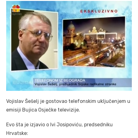
Vojislav Šešelj je gostovao telefonskim uključenjem u
emisiji Bujica Osječke televizije.
Evo šta je izjavio o Ivi Josipoviću, predsedniku
Hrvatske: