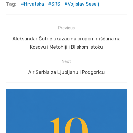
Tag:
Hrvatska
SRS
Vojislav Seselj
Post
Previous
navigation
Previous
Aleksandar Čotrić ukazao na progon hrišćana na
post:
Kosovu i Metohiji i Bliskom Istoku
Next
Next
Air Serbia za Ljubljanu i Podgoricu
post: