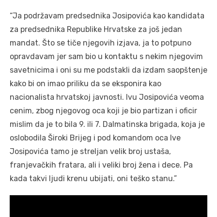
“Ja podržavam predsednika Josipovića kao kandidata
za predsednika Republike Hrvatske za još jedan
mandat. Što se tiče njegovih izjava, ja to potpuno
opravdavam jer sam bio u kontaktu s nekim njegovim
savetnicima i oni su me podstakli da izdam saopštenje
kako bi on imao priliku da se eksponira kao
nacionalista hrvatskoj javnosti. Ivu Josipovića veoma
cenim, zbog njegovog oca koji je bio partizan i oficir
mislim da je to bila 9. ili 7. Dalmatinska brigada, koja je
oslobodila Široki Brijeg i pod komandom oca Ive
Josipovića tamo je streljan velik broj ustaša,
franjevačkih fratara, ali i veliki broj žena i dece. Pa
kada takvi ljudi krenu ubijati, oni teško stanu.”