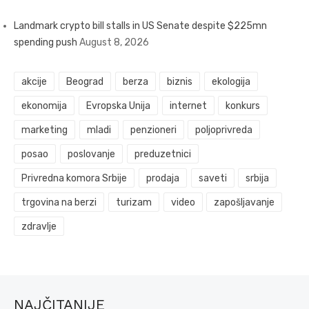
Landmark crypto bill stalls in US Senate despite $225mn
spending push
August 8, 2026
akcije
Beograd
berza
biznis
ekologija
ekonomija
Evropska Unija
internet
konkurs
marketing
mladi
penzioneri
poljoprivreda
posao
poslovanje
preduzetnici
Privredna komora Srbije
prodaja
saveti
srbija
trgovina na berzi
turizam
video
zapošljavanje
zdravlje
NAJČITANIJE