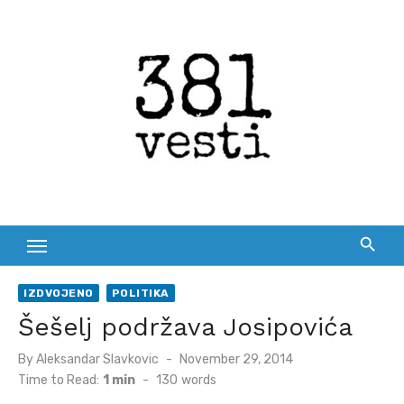
Skip
to
content
IZDVOJENO
POLITIKA
Šešelj podržava Josipovića
Posted
By
Aleksandar Slavkovic
November 29, 2014
on
Time to Read:
1 min
-
130
words