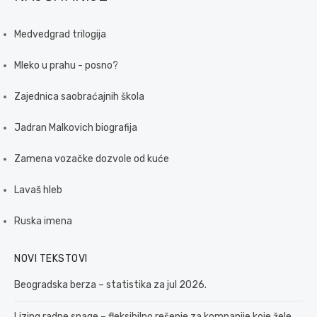
Medvedgrad trilogija
Mleko u prahu - posno?
Zajednica saobraćajnih škola
Jadran Malkovich biografija
Zamena vozačke dozvole od kuće
Lavaš hleb
Ruska imena
NOVI TEKSTOVI
Beogradska berza – statistika za jul 2026.
Lizing radne snage – fleksibilno rešenje za kompanije koje žele