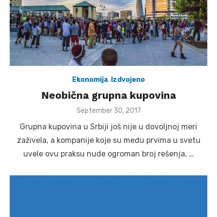
Ekonomija
,
Izdvojeno
Neobična grupna kupovina
Posted
September 30, 2017
on
Grupna kupovina u Srbiji još nije u dovoljnoj meri
zaživela, a kompanije koje su među prvima u svetu
uvele ovu praksu nude ogroman broj rešenja, …