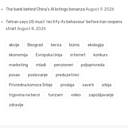
The bank behind China’s AI listings bonanza
August 9, 2026
Tehran says US must ‘rectify its behaviour’ before Iran reopens
strait
August 8, 2026
akcije
Beograd
berza
biznis
ekologija
ekonomija
Evropska Unija
internet
konkurs
marketing
mladi
penzioneri
poljoprivreda
posao
poslovanje
preduzetnici
Privredna komora Srbije
prodaja
saveti
srbija
trgovina na berzi
turizam
video
zapošljavanje
zdravlje