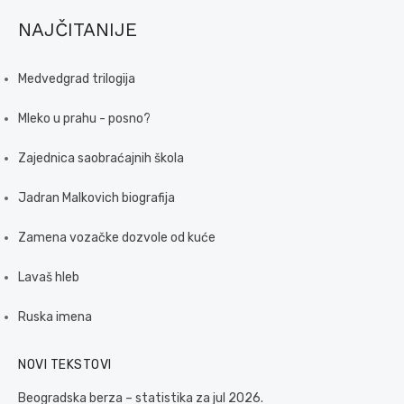
NAJČITANIJE
Medvedgrad trilogija
Mleko u prahu - posno?
Zajednica saobraćajnih škola
Jadran Malkovich biografija
Zamena vozačke dozvole od kuće
Lavaš hleb
Ruska imena
NOVI TEKSTOVI
Beogradska berza – statistika za jul 2026.