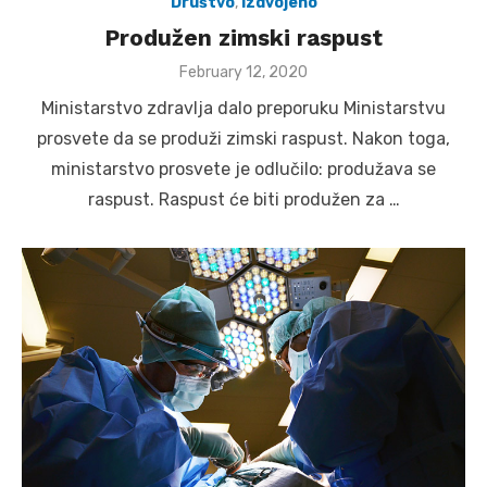
Društvo
,
Izdvojeno
Produžen zimski raspust
Posted
February 12, 2020
on
Ministarstvo zdravlja dalo preporuku Ministarstvu
prosvete da se produži zimski raspust. Nakon toga,
ministarstvo prosvete je odlučilo: produžava se
raspust. Raspust će biti produžen za …