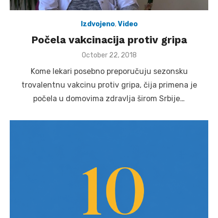
Izdvojeno
,
Video
Počela vakcinacija protiv gripa
Posted
October 22, 2018
on
Kome lekari posebno preporučuju sezonsku
trovalentnu vakcinu protiv gripa, čija primena je
počela u domovima zdravlja širom Srbije…