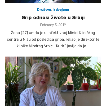
Društvo
,
Izdvojeno
Grip odnosi živote u Srbiji
Posted
February 3, 2019
on
Žena (27) umrla je u Infektivnoj klinici Kliničkog
centra u Nišu od posledica gripa, rekao je direktor te
klinike Miodrag Vrbić. “Kurir” javlja da je …