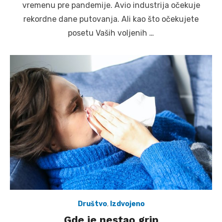
vremenu pre pandemije. Avio industrija očekuje
rekordne dane putovanja. Ali kao što očekujete
posetu Vaših voljenih …
Društvo
,
Izdvojeno
Gde je nestao grip