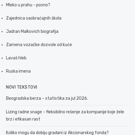
Mleko u prahu - posno?
Zajednica saobraćajnih škola
Jadran Malkovich biografija
Zamena vozačke dozvole od kuće
Lavaš hleb
Ruska imena
NOVI TEKSTOVI
Beogradska berza – statistika za jul 2026.
Lizing radne snage – fleksibilno rešenje za kompanije koje žele
brz i efikasan rast
Koliko mogu da dobiju građani iz Akcionarskog fonda?