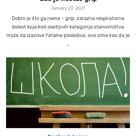
Posted
January 22, 2021
on
Dobro je što ga nema – grip, zarazna respiratorna
bolest koja kod osetljivih kategorija stanovništva
može da izazove fatalne posledice, ove zime kao da je
…