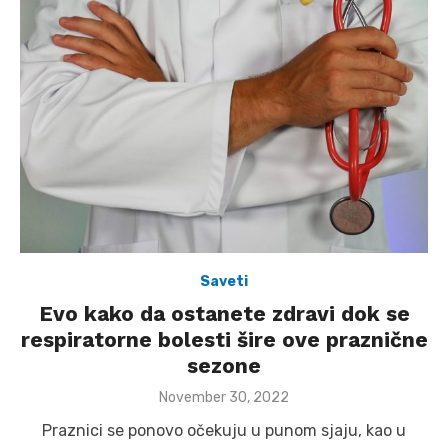
Saveti
Evo kako da ostanete zdravi dok se
respiratorne bolesti šire ove praznične
sezone
Posted
November 30, 2022
on
Praznici se ponovo očekuju u punom sjaju, kao u