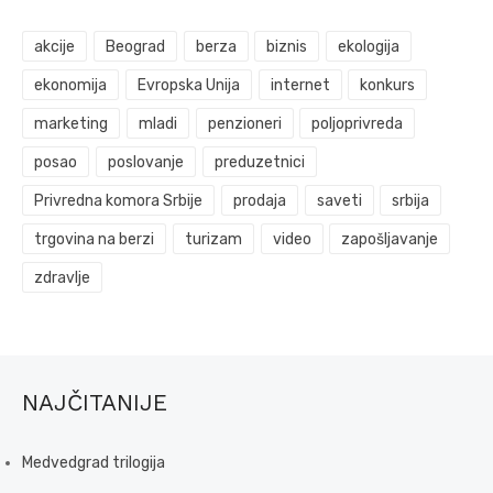
akcije
Beograd
berza
biznis
ekologija
ekonomija
Evropska Unija
internet
konkurs
marketing
mladi
penzioneri
poljoprivreda
posao
poslovanje
preduzetnici
Privredna komora Srbije
prodaja
saveti
srbija
trgovina na berzi
turizam
video
zapošljavanje
zdravlje
NAJČITANIJE
Medvedgrad trilogija