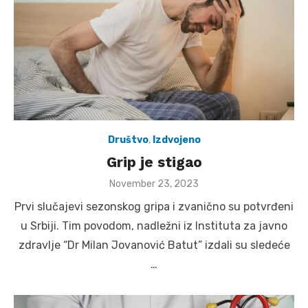
Društvo
,
Izdvojeno
Grip je stigao
Posted
November 23, 2023
on
Prvi slučajevi sezonskog gripa i zvanično su potvrđeni
u Srbiji. Tim povodom, nadležni iz Instituta za javno
zdravlje “Dr Milan Jovanović Batut” izdali su sledeće
…