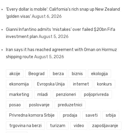
‘Every dollar is mobile’: California’s rich snap up New Zealand
‘golden visas’
August 6, 2026
Gianni Infantino admits ‘mistakes’ over failed $20bn Fifa
investment plan
August 5, 2026
Iran says it has reached agreement with Oman on Hormuz
shipping route
August 5, 2026
akcije
Beograd
berza
biznis
ekologija
ekonomija
Evropska Unija
internet
konkurs
marketing
mladi
penzioneri
poljoprivreda
posao
poslovanje
preduzetnici
Privredna komora Srbije
prodaja
saveti
srbija
trgovina na berzi
turizam
video
zapošljavanje