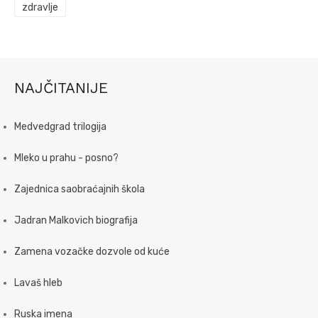
zdravlje
NAJČITANIJE
Medvedgrad trilogija
Mleko u prahu - posno?
Zajednica saobraćajnih škola
Jadran Malkovich biografija
Zamena vozačke dozvole od kuće
Lavaš hleb
Ruska imena