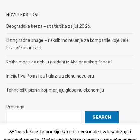
NOVI TEKSTOVI
Beogradska berza – statistika za jul 2026.
Lizing radne snage – fleksibilno rešenje za kompanije koje žele
brz i efikasan rast
Koliko mogu da dobiju građani iz Akcionarskog fonda?
Inicijativa Pojas i put ulazi u zelenu novu eru
Tehnološki pioniri koji menjaju globalnu ekonomiju
Pretraga
SEARCH
381 vesti koriste cookije kako bi personalizovali sadržaje i