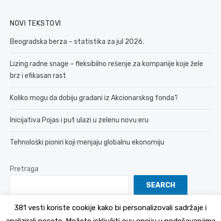
NOVI TEKSTOVI
Beogradska berza – statistika za jul 2026.
Lizing radne snage – fleksibilno rešenje za kompanije koje žele
brz i efikasan rast
Koliko mogu da dobiju građani iz Akcionarskog fonda?
Inicijativa Pojas i put ulazi u zelenu novu eru
Tehnološki pioniri koji menjaju globalnu ekonomiju
Pretraga
SEARCH
381 vesti koriste cookije kako bi personalizovali sadržaje i