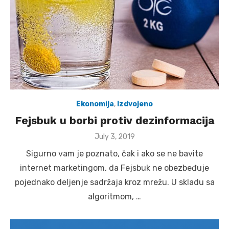
Ekonomija
,
Izdvojeno
Fejsbuk u borbi protiv dezinformacija
Posted
July 3, 2019
on
Sigurno vam je poznato, čak i ako se ne bavite
internet marketingom, da Fejsbuk ne obezbeđuje
pojednako deljenje sadržaja kroz mrežu. U skladu sa
algoritmom, …