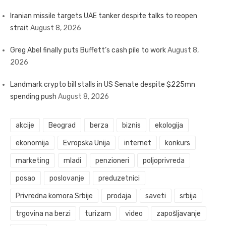
Iranian missile targets UAE tanker despite talks to reopen
strait
August 8, 2026
Greg Abel finally puts Buffett’s cash pile to work
August 8,
2026
Landmark crypto bill stalls in US Senate despite $225mn
spending push
August 8, 2026
akcije
Beograd
berza
biznis
ekologija
ekonomija
Evropska Unija
internet
konkurs
marketing
mladi
penzioneri
poljoprivreda
posao
poslovanje
preduzetnici
Privredna komora Srbije
prodaja
saveti
srbija
trgovina na berzi
turizam
video
zapošljavanje