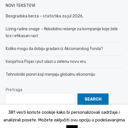
NOVI TEKSTOVI
Beogradska berza – statistika za jul 2026.
Lizing radne snage – fleksibilno rešenje za kompanije koje žele
brz i efikasan rast
Koliko mogu da dobiju građani iz Akcionarskog fonda?
Inicijativa Pojas i put ulazi u zelenu novu eru
Tehnološki pioniri koji menjaju globalnu ekonomiju
Pretraga
SEARCH
381 vesti koriste cookije kako bi personalizovali sadržaje i
analizirali posete. Možete isključiti ovu opciju u podešavanjima
© 2026 381 vesti
Politika Privatnosti