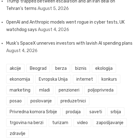
Trump trapped between escalation and an Iran deal on
Tehran’s terms
August 5, 2026
OpenAI and Anthropic models went rogue in cyber tests, UK
watchdog says
August 4, 2026
Musk’s SpaceX unnerves investors with lavish AI spending plans
August 4, 2026
akcije
Beograd
berza
biznis
ekologija
ekonomija
Evropska Unija
internet
konkurs
marketing
mladi
penzioneri
poljoprivreda
posao
poslovanje
preduzetnici
Privredna komora Srbije
prodaja
saveti
srbija
trgovina na berzi
turizam
video
zapošljavanje
zdravlje