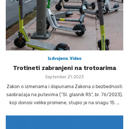
Izdvojeno
,
Video
Trotineti zabranjeni na trotoarima
Posted
September 21, 2023
on
Zakon o izmenama i dopunama Zakona o bezbednosti
saobraćaja na putevima (“Sl. glasnik RS”, br. 76/2023),
koji donosi velike promene, stupio je na snagu 15. …