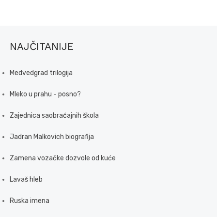
NAJČITANIJE
Medvedgrad trilogija
Mleko u prahu - posno?
Zajednica saobraćajnih škola
Jadran Malkovich biografija
Zamena vozačke dozvole od kuće
Lavaš hleb
Ruska imena