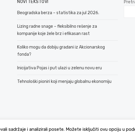
NOVI TEKSTOVI
Pretr
Beogradska berza – statistika za jul 2026.
Lizing radne snage – fleksibilno rešenje za
kompanije koje žele brz i efikasan rast
Koliko mogu da dobiju građani iz Akcionarskog
fonda?
Inicijativa Pojas i put ulazi u zelenu novu eru
Tehnološki pioniri koji menjaju globalnu ekonomiju
© 2026 381 vesti
Politika Privatnosti
ovali sadržaje i analizirali posete. Možete isključiti ovu opciju u 