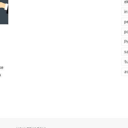
ek
i
p
p
P
s
t
ke
zd
a