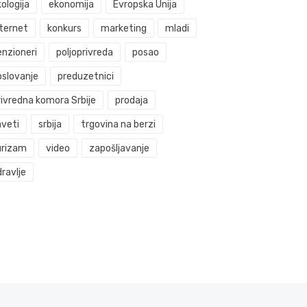
ologija
ekonomija
Evropska Unija
nternet
konkurs
marketing
mladi
enzioneri
poljoprivreda
posao
oslovanje
preduzetnici
rivredna komora Srbije
prodaja
aveti
srbija
trgovina na berzi
urizam
video
zapošljavanje
ravlje