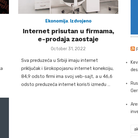
Ekonomija
,
Izdvojeno
Internet prisutan u firmama,
e-prodaja zaostaje
Posted
October 31, 2022
on
Sva preduzeća u Srbiji imaju internet
Kev
ka
priključak i širokopojasnu internet konekciju,
des
84,9 odsto firmi ima svoj veb-sajt, a u 46,6
Rus
odsto preduzeća internet koristi između …
Ger
Are
inv
ak