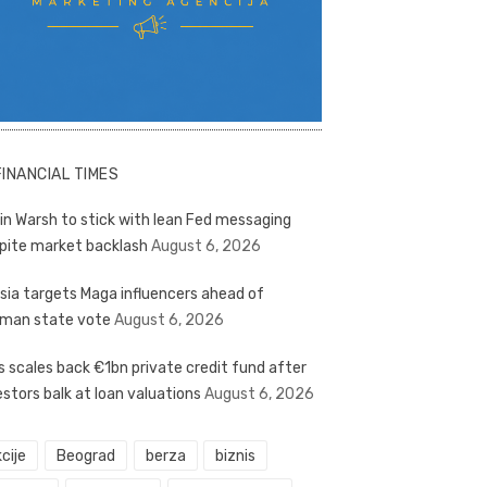
FINANCIAL TIMES
in Warsh to stick with lean Fed messaging
pite market backlash
August 6, 2026
sia targets Maga influencers ahead of
man state vote
August 6, 2026
s scales back €1bn private credit fund after
estors balk at loan valuations
August 6, 2026
cije
Beograd
berza
biznis