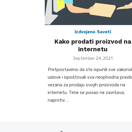
Izdvojeno
,
Saveti
Kako prodati proizvod na
internetu
Posted
September 24, 2021
on
Pretpostavimo da ste ispunili sve zakons
uslove i ispoštovali sva neophodna pravil
vezana za prodaju svojih proizvoda na
internetu. Time se posao ne završava,
naprotiv. …