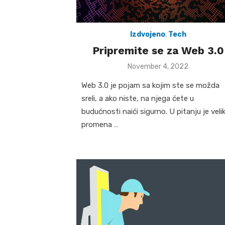
Izdvojeno
,
Tech
Pripremite se za Web 3.0
Posted
November 4, 2022
on
Web 3.0 je pojam sa kojim ste se možda
sreli, a ako niste, na njega ćete u
budućnosti naići sigurno. U pitanju je veli
promena …