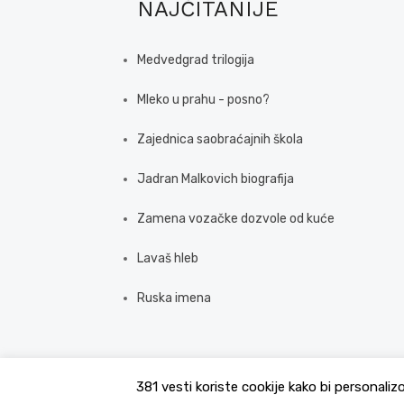
NAJČITANIJE
Medvedgrad trilogija
Mleko u prahu - posno?
Zajednica saobraćajnih škola
Jadran Malkovich biografija
Zamena vozačke dozvole od kuće
Lavaš hleb
Ruska imena
381 vesti koriste cookije kako bi personaliz