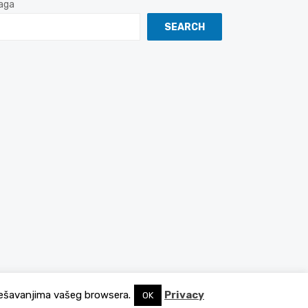
aga
SEARCH
podešavanjima vašeg browsera.
Privacy
OK