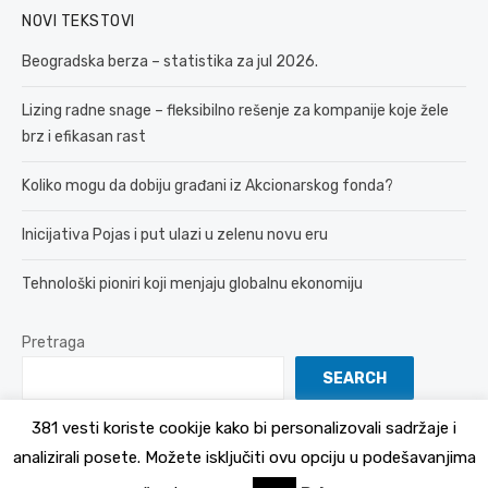
NOVI TEKSTOVI
Beogradska berza – statistika za jul 2026.
Lizing radne snage – fleksibilno rešenje za kompanije koje žele
brz i efikasan rast
Koliko mogu da dobiju građani iz Akcionarskog fonda?
Inicijativa Pojas i put ulazi u zelenu novu eru
Tehnološki pioniri koji menjaju globalnu ekonomiju
Pretraga
SEARCH
381 vesti koriste cookije kako bi personalizovali sadržaje i
analizirali posete. Možete isključiti ovu opciju u podešavanjima
© 2026 381 vesti
Politika Privatnosti