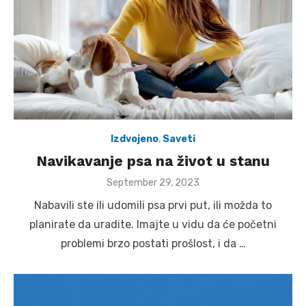
Izdvojeno
,
Saveti
Navikavanje psa na život u stanu
Posted
September 29, 2023
on
Nabavili ste ili udomili psa prvi put, ili možda to
planirate da uradite. Imajte u vidu da će početni
problemi brzo postati prošlost, i da …