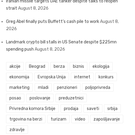
Iranian missile targets UAE tanker despite talks to reopen
strait
August 8, 2026
Greg Abel finally puts Buffett’s cash pile to work
August 8,
2026
Landmark crypto bill stalls in US Senate despite $225mn
spending push
August 8, 2026
akcije
Beograd
berza
biznis
ekologija
ekonomija
Evropska Unija
internet
konkurs
marketing
mladi
penzioneri
poljoprivreda
posao
poslovanje
preduzetnici
Privredna komora Srbije
prodaja
saveti
srbija
trgovina na berzi
turizam
video
zapošljavanje
zdravlje