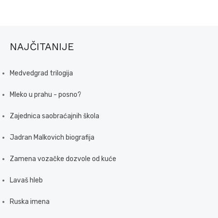
NAJČITANIJE
Medvedgrad trilogija
Mleko u prahu - posno?
Zajednica saobraćajnih škola
Jadran Malkovich biografija
Zamena vozačke dozvole od kuće
Lavaš hleb
Ruska imena