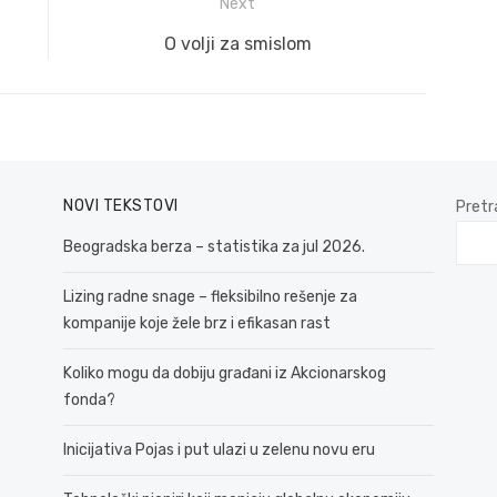
Next
Next
O volji za smislom
post:
NOVI TEKSTOVI
Pretr
Beogradska berza – statistika za jul 2026.
Lizing radne snage – fleksibilno rešenje za
kompanije koje žele brz i efikasan rast
Koliko mogu da dobiju građani iz Akcionarskog
fonda?
Inicijativa Pojas i put ulazi u zelenu novu eru