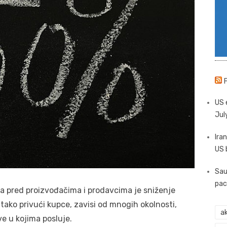
US 
Jul
Iran
US 
Sau
pac
a pred proizvođačima i prodavcima je sniženje
 i tako privući kupce, zavisi od mnogih okolnosti,
ak
ve u kojima posluje.