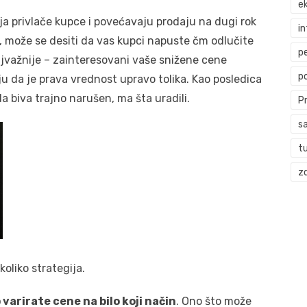
ek
oja privlače kupce i povećavaju prodaju na dugi rok
i
, može se desiti da vas kupci napuste čm odlučite
p
najvažnije – zainteresovani vaše snižene cene
p
ju da je prava vrednost upravo tolika. Kao posledica
 biva trajno narušen, ma šta uradili.
P
s
t
zd
oliko strategija.
varirate cene na bilo koji način
. Ono što može