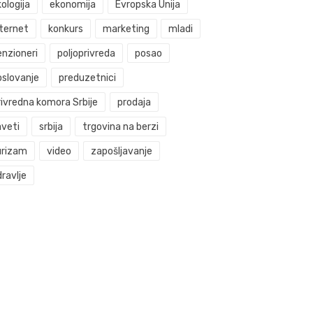
ologija
ekonomija
Evropska Unija
nternet
konkurs
marketing
mladi
enzioneri
poljoprivreda
posao
oslovanje
preduzetnici
rivredna komora Srbije
prodaja
aveti
srbija
trgovina na berzi
urizam
video
zapošljavanje
ravlje