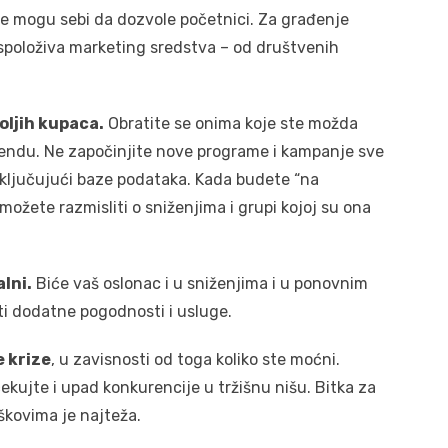
e mogu sebi da dozvole početnici. Za građenje
aspoloživa marketing sredstva – od društvenih
oljih kupaca.
Obratite se onima koje ste možda
 brendu. Ne započinjite nove programe i kampanje sve
 uključujući baze podataka. Kada budete “na
ožete razmisliti o sniženjima i grupi kojoj su ona
alni.
Biće vaš oslonac i u sniženjima i u ponovnim
i dodatne pogodnosti i usluge.
e krize
, u zavisnosti od toga koliko ste moćni.
čekujte i upad konkurencije u tržišnu nišu. Bitka za
oškovima je najteža.