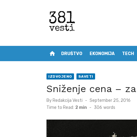
Skip
to
content
home
DRUŠTVO
EKONOMIJA
TECH
IZDVOJENO
SAVETI
Sniženje cena – za 
Posted
By
Redakcija Vesti
September 25, 2016
on
Time to Read:
2 min
-
306
words