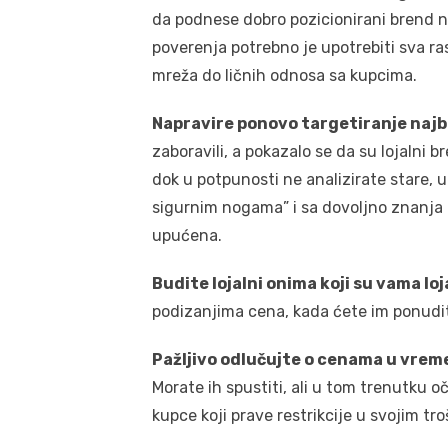
da podnese dobro pozicionirani brend n
poverenja potrebno je upotrebiti sva r
mreža do ličnih odnosa sa kupcima.
Napravire ponovo targetiranje najb
zaboravili, a pokazalo se da su lojalni
dok u potpunosti ne analizirate stare,
sigurnim nogama” i sa dovoljno znanja m
upućena.
Budite lojalni onima koji su vama loj
podizanjima cena, kada ćete im ponudit
Pažljivo odlučujte o cenama u vrem
Morate ih spustiti, ali u tom trenutku o
kupce koji prave restrikcije u svojim tr