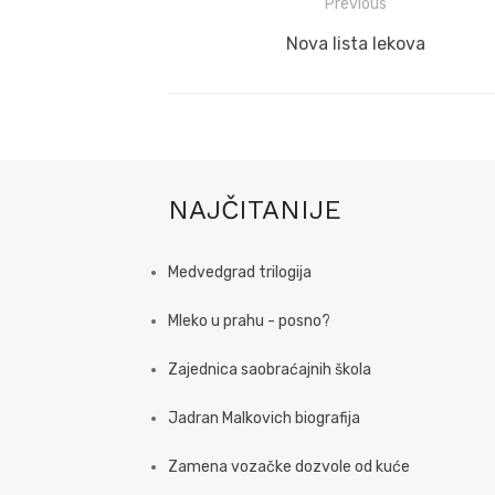
Post
Previous
navigation
Previous
Nova lista lekova
post:
NAJČITANIJE
Medvedgrad trilogija
Mleko u prahu - posno?
Zajednica saobraćajnih škola
Jadran Malkovich biografija
Zamena vozačke dozvole od kuće