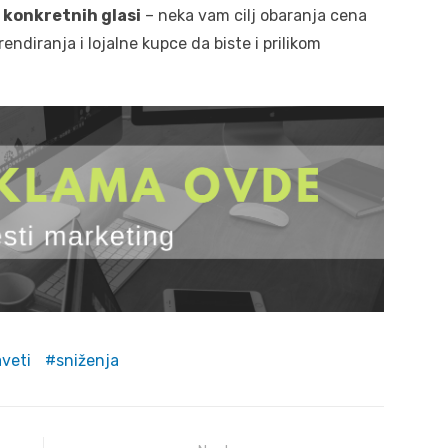
 konkretnih glasi
– neka vam cilj obaranja cena
endiranja i lojalne kupce da biste i prilikom
aveti
sniženja