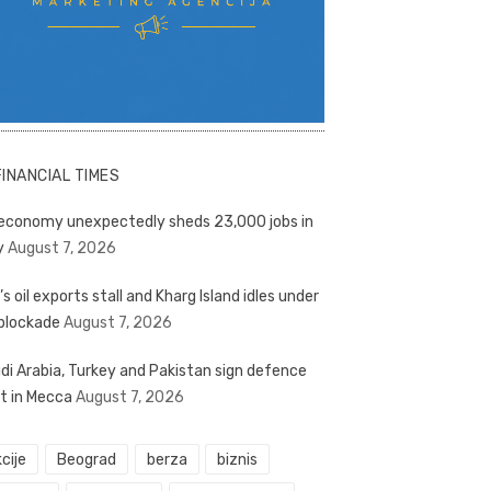
FINANCIAL TIMES
economy unexpectedly sheds 23,000 jobs in
y
August 7, 2026
’s oil exports stall and Kharg Island idles under
blockade
August 7, 2026
di Arabia, Turkey and Pakistan sign defence
t in Mecca
August 7, 2026
cije
Beograd
berza
biznis