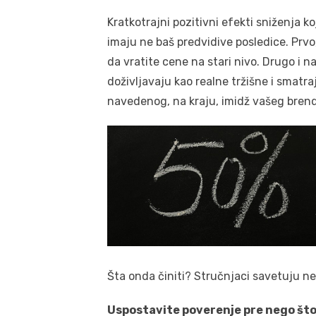
Kratkotrajni pozitivni efekti sniženja k
imaju ne baš predvidive posledice. Prvo
da vratite cene na stari nivo. Drugo i 
doživljavaju kao realne tržišne i smatra
navedenog, na kraju, imidž vašeg brenda
Šta onda činiti? Stručnjaci savetuju nek
Uspostavite poverenje pre nego što 