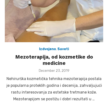
Izdvojeno
,
Saveti
Mezoterapija, od kozmetike do
medicine
Posted
December 23, 2019
on
Nehirurška kozmetička tehnika mezoterapija postala
je popularna proteklih godina i decenija, zahvaljujući
rastu interesovanja za estetske tretmane kože.
Mezoterapijom se postižu i dobri rezultati u …