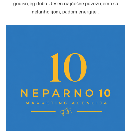
godišnjeg doba. Jesen najčešće povezujemo sa
melanholijom, padom energije …