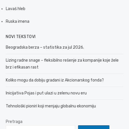
Lavaš hleb
Ruska imena
NOVI TEKSTOVI
Beogradska berza – statistika za jul 2026.
Lizing radne snage – fleksibilno rešenje za kompanije koje žele
brz i efikasan rast
Koliko mogu da dobiju građani iz Akcionarskog fonda?
Inicijativa Pojas i put ulazi u zelenu novu eru
Tehnološki pioniri koji menjaju globalnu ekonomiju
Pretraga