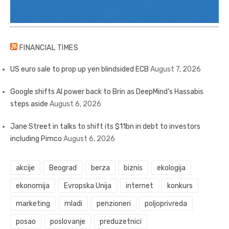
FINANCIAL TIMES
US euro sale to prop up yen blindsided ECB
August 7, 2026
Google shifts AI power back to Brin as DeepMind’s Hassabis
steps aside
August 6, 2026
Jane Street in talks to shift its $11bn in debt to investors
including Pimco
August 6, 2026
akcije
Beograd
berza
biznis
ekologija
ekonomija
Evropska Unija
internet
konkurs
marketing
mladi
penzioneri
poljoprivreda
posao
poslovanje
preduzetnici