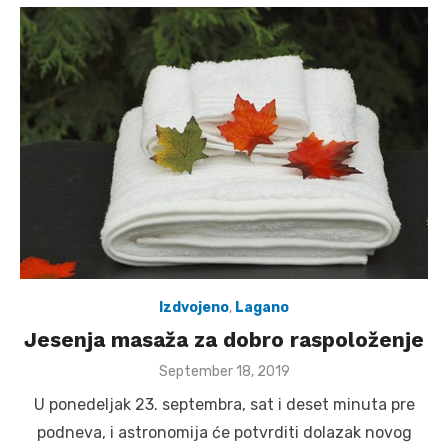
Izdvojeno
,
Lagano
Jesenja masaža za dobro raspoloženje
Posted
September 18, 2019
on
U ponedeljak 23. septembra, sat i deset minuta pre
podneva, i astronomija će potvrditi dolazak novog