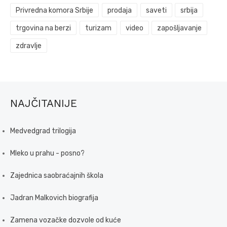
Privredna komora Srbije
prodaja
saveti
srbija
trgovina na berzi
turizam
video
zapošljavanje
zdravlje
NAJČITANIJE
Medvedgrad trilogija
Mleko u prahu - posno?
Zajednica saobraćajnih škola
Jadran Malkovich biografija
Zamena vozačke dozvole od kuće