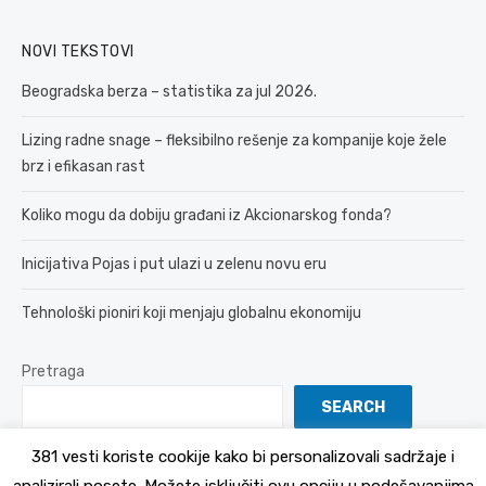
NOVI TEKSTOVI
Beogradska berza – statistika za jul 2026.
Lizing radne snage – fleksibilno rešenje za kompanije koje žele
brz i efikasan rast
Koliko mogu da dobiju građani iz Akcionarskog fonda?
Inicijativa Pojas i put ulazi u zelenu novu eru
Tehnološki pioniri koji menjaju globalnu ekonomiju
Pretraga
SEARCH
381 vesti koriste cookije kako bi personalizovali sadržaje i