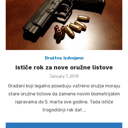
Društvo
,
Izdvojeno
Ističe rok za nove oružne listove
Posted
January 7, 2019
on
Građani koji legalno poseduju vatreno oružje moraju
stare oružne listove da zamene novim biometrijskim
ispravama do 5. marta ove godine. Tada ističe
trogodišnji rok dat …