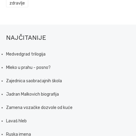
zdravlje
NAJČITANIJE
Medvedgrad trilogija
Mleko u prahu - posno?
Zajednica saobraćajnih škola
Jadran Malkovich biografija
Zamena vozačke dozvole od kuće
Lavaš hleb
Ruska imena