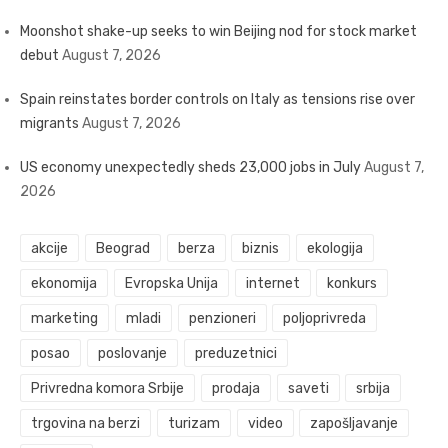
Moonshot shake-up seeks to win Beijing nod for stock market
debut
August 7, 2026
Spain reinstates border controls on Italy as tensions rise over
migrants
August 7, 2026
US economy unexpectedly sheds 23,000 jobs in July
August 7,
2026
akcije
Beograd
berza
biznis
ekologija
ekonomija
Evropska Unija
internet
konkurs
marketing
mladi
penzioneri
poljoprivreda
posao
poslovanje
preduzetnici
Privredna komora Srbije
prodaja
saveti
srbija
trgovina na berzi
turizam
video
zapošljavanje