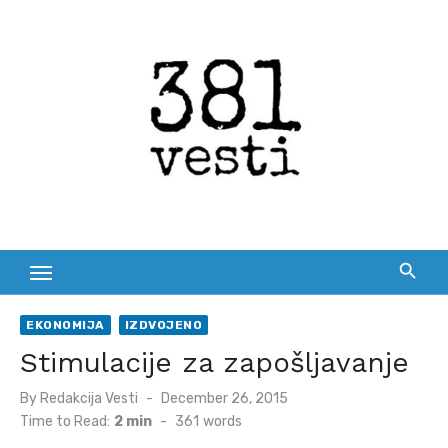
Skip
to
content
EKONOMIJA
IZDVOJENO
Stimulacije za zapošljavanje
Posted
By
Redakcija Vesti
December 26, 2015
on
Time to Read:
2 min
-
361
words