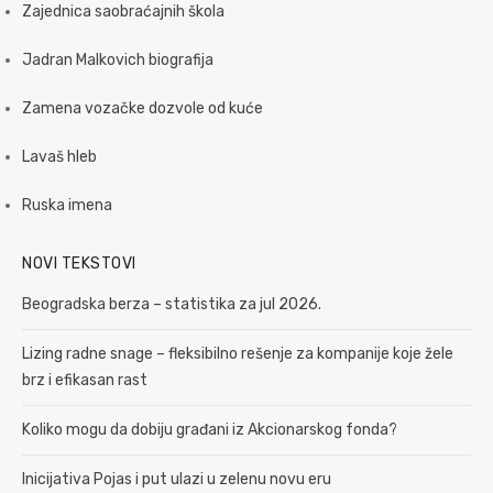
Zajednica saobraćajnih škola
Jadran Malkovich biografija
Zamena vozačke dozvole od kuće
Lavaš hleb
Ruska imena
NOVI TEKSTOVI
Beogradska berza – statistika za jul 2026.
Lizing radne snage – fleksibilno rešenje za kompanije koje žele
brz i efikasan rast
Koliko mogu da dobiju građani iz Akcionarskog fonda?
Inicijativa Pojas i put ulazi u zelenu novu eru