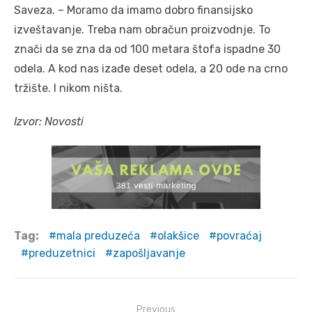
Saveza. – Moramo da imamo dobro finansijsko
izveštavanje. Treba nam obračun proizvodnje. To
znači da se zna da od 100 metara štofa ispadne 30
odela. A kod nas izađe deset odela, a 20 ode na crno
tržište. I nikom ništa.
Izvor: Novosti
Tag:
mala preduzeća
olakšice
povraćaj
preduzetnici
zapošljavanje
Post
Previous