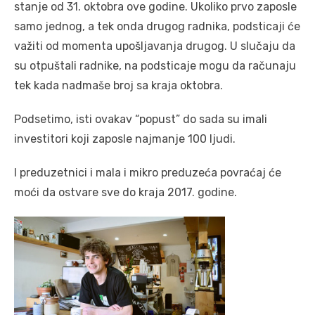
stanje od 31. oktobra ove godine. Ukoliko prvo zaposle
samo jednog, a tek onda drugog radnika, podsticaji će
važiti od momenta upošljavanja drugog. U slučaju da
su otpuštali radnike, na podsticaje mogu da računaju
tek kada nadmaše broj sa kraja oktobra.
Podsetimo, isti ovakav “popust” do sada su imali
investitori koji zaposle najmanje 100 ljudi.
I preduzetnici i mala i mikro preduzeća povraćaj će
moći da ostvare sve do kraja 2017. godine.