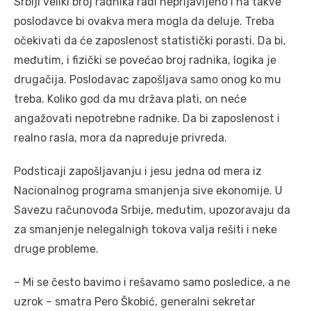
Srbiji veliki broj radnika radi neprijavljeno i na takve
poslodavce bi ovakva mera mogla da deluje. Treba
očekivati da će zaposlenost statistički porasti. Da bi,
međutim, i fizički se povećao broj radnika, logika je
drugačija. Poslodavac zapošljava samo onog ko mu
treba. Koliko god da mu država plati, on neće
angažovati nepotrebne radnike. Da bi zaposlenost i
realno rasla, mora da napreduje privreda.
Podsticaji zapošljavanju i jesu jedna od mera iz
Nacionalnog programa smanjenja sive ekonomije. U
Savezu računovođa Srbije, međutim, upozoravaju da
za smanjenje nelegalnigh tokova valja rešiti i neke
druge probleme.
– Mi se često bavimo i rešavamo samo posledice, a ne
uzrok – smatra Pero Škobić, generalni sekretar