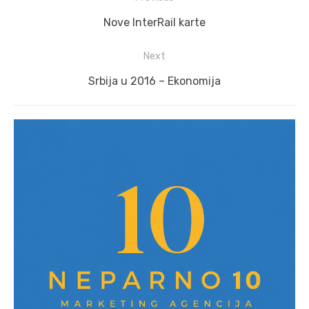
navigation
Previous
Nove InterRail karte
post:
Next
Next
Srbija u 2016 – Ekonomija
post: