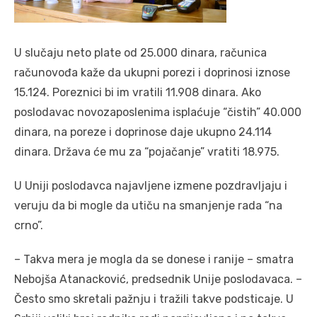
U slučaju neto plate od 25.000 dinara, računica
računovođa kaže da ukupni porezi i doprinosi iznose
15.124. Poreznici bi im vratili 11.908 dinara. Ako
poslodavac novozaposlenima isplaćuje “čistih” 40.000
dinara, na poreze i doprinose daje ukupno 24.114
dinara. Država će mu za “pojačanje” vratiti 18.975.
U Uniji poslodavca najavljene izmene pozdravljaju i
veruju da bi mogle da utiču na smanjenje rada “na
crno”.
– Takva mera je mogla da se donese i ranije – smatra
Nebojša Atanacković, predsednik Unije poslodavaca. –
Često smo skretali pažnju i tražili takve podsticaje. U