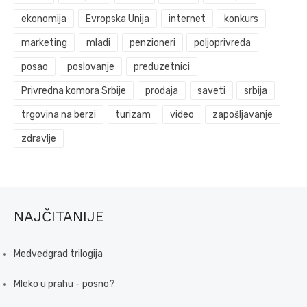
ekonomija
Evropska Unija
internet
konkurs
marketing
mladi
penzioneri
poljoprivreda
posao
poslovanje
preduzetnici
Privredna komora Srbije
prodaja
saveti
srbija
trgovina na berzi
turizam
video
zapošljavanje
zdravlje
NAJČITANIJE
Medvedgrad trilogija
Mleko u prahu - posno?