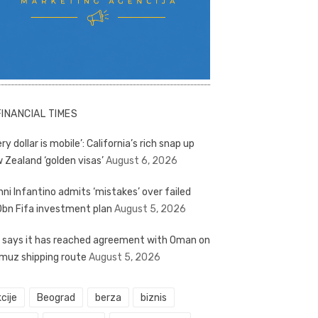
FINANCIAL TIMES
ry dollar is mobile’: California’s rich snap up
 Zealand ‘golden visas’
August 6, 2026
nni Infantino admits ‘mistakes’ over failed
bn Fifa investment plan
August 5, 2026
n says it has reached agreement with Oman on
muz shipping route
August 5, 2026
cije
Beograd
berza
biznis