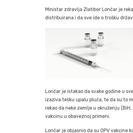
Ministar zdravlja Zlatibor Lončar je re
distribuirana i da sve ide o trošku držav
Lončar je istakao da svake godine u svet
izaziva tešku upalu pluća, te da su to
rekao da neke zemlje u okruženju (BiH,
vakcinu u obaveznoj primeni.
Lončar je objasnio da su OPV vakcine koj