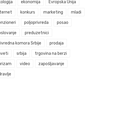
ologija
ekonomija
Evropska Unija
nternet
konkurs
marketing
mladi
enzioneri
poljoprivreda
posao
oslovanje
preduzetnici
rivredna komora Srbije
prodaja
aveti
srbija
trgovina na berzi
urizam
video
zapošljavanje
ravlje