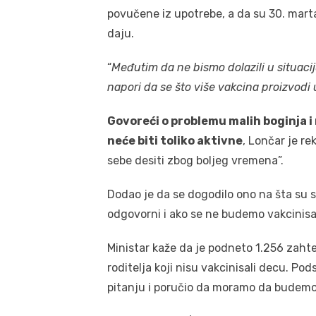
povučene iz upotrebe, a da su 30. mart
daju.
“
Međutim da ne bismo dolazili u situacij
napori da se što više vakcina proizvodi u
Govoreći o problemu malih boginja i
neće biti toliko aktivne
, Lončar je re
sebe desiti zbog boljeg vremena”.
Dodao je da se dogodilo ono na šta su s
odgovorni i ako se ne budemo vakcinisali
Ministar kaže da je podneto 1.256 zahte
roditelja koji nisu vakcinisali decu. Po
pitanju i poručio da moramo da budemo 