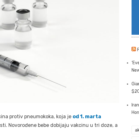
‘Eve
New
Gia
$20
Ira
Hor
kcina protiv pneumokoka, koja je
od 1. marta
ti. Novorođene bebe dobijaju vakcinu u tri doze, a
ak