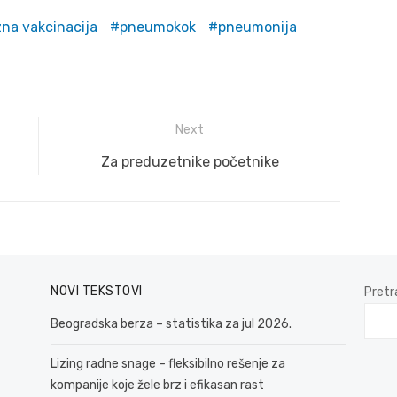
na vakcinacija
pneumokok
pneumonija
Next
Next
Za preduzetnike početnike
post:
NOVI TEKSTOVI
Pretr
Beogradska berza – statistika za jul 2026.
Lizing radne snage – fleksibilno rešenje za
kompanije koje žele brz i efikasan rast