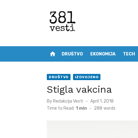
Skip
to
content
home
DRUŠTVO
EKONOMIJA
TECH
DRUŠTVO
IZDVOJENO
Stigla vakcina
Posted
By
Redakcija Vesti
April 1, 2018
on
Time to Read:
1 min
-
288
words