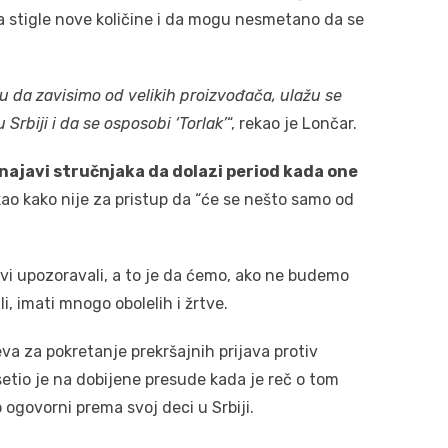
a stigle nove količine i da mogu nesmetano da se
u da zavisimo od velikih proizvođača, ulažu se
 Srbiji i da se osposobi ‘Torlak’
“, rekao je Lončar.
 najavi stručnjaka da dolazi period kada one
kao kako nije za pristup da “će se nešto samo od
vi upozoravali, a to je da ćemo, ako ne budemo
, imati mnogo obolelih i žrtve.
va za pokretanje prekršajnih prijava protiv
dsetio je na dobijene presude kada je reč o tom
ogovorni prema svoj deci u Srbiji.