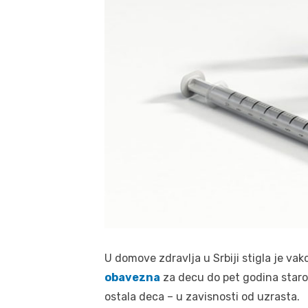
U domove zdravlja u Srbiji stigla je va
obavezna
za decu do pet godina staros
ostala deca – u zavisnosti od uzrasta.