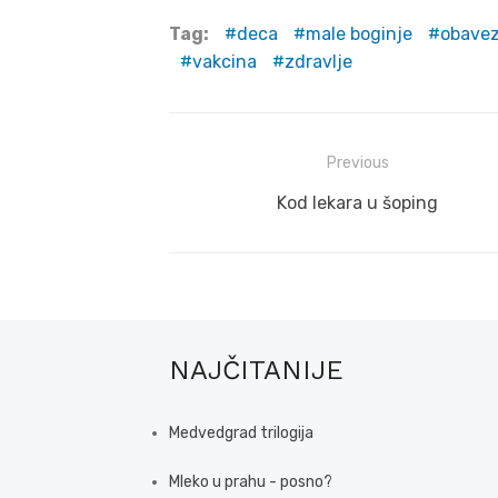
Tag:
deca
male boginje
obavez
vakcina
zdravlje
Post
Previous
navigation
Previous
Kod lekara u šoping
post:
NAJČITANIJE
Medvedgrad trilogija
Mleko u prahu - posno?