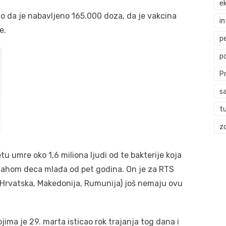
ek
kao da je nabavljeno 165.000 doza, da je vakcina
i
e.
p
p
P
s
t
zd
u umre oko 1,6 miliona ljudi od te bakterije koja
 mahom deca mlađa od pet godina. On je za RTS
 Hrvatska, Makedonija, Rumunija) još nemaju ovu
ima je 29. marta isticao rok trajanja tog dana i