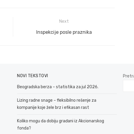
Next
Next
Inspekcije posle praznika
post:
NOVI TEKSTOVI
Pretr
Beogradska berza – statistika za jul 2026.
Lizing radne snage – fleksibilno rešenje za
kompanije koje žele brz i efikasan rast
Koliko mogu da dobiju građani iz Akcionarskog
fonda?