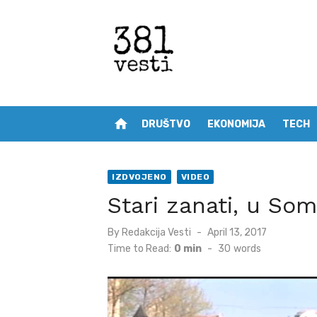
Skip
to
content
home
DRUŠTVO
EKONOMIJA
TECH
IZDVOJENO
VIDEO
Stari zanati, u So
Posted
By
Redakcija Vesti
April 13, 2017
on
Time to Read:
0 min
-
30
words