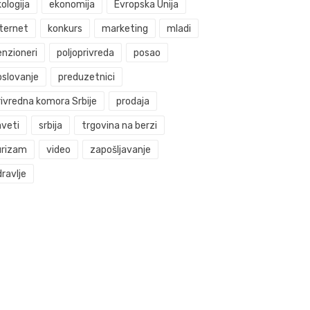
ologija
ekonomija
Evropska Unija
nternet
konkurs
marketing
mladi
enzioneri
poljoprivreda
posao
oslovanje
preduzetnici
rivredna komora Srbije
prodaja
aveti
srbija
trgovina na berzi
urizam
video
zapošljavanje
ravlje