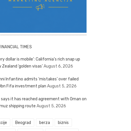
FINANCIAL TIMES
ry dollar is mobile’: California’s rich snap up
 Zealand ‘golden visas’
August 6, 2026
nni Infantino admits ‘mistakes’ over failed
bn Fifa investment plan
August 5, 2026
n says it has reached agreement with Oman on
muz shipping route
August 5, 2026
cije
Beograd
berza
biznis