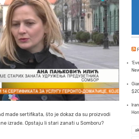
‘Eve
New
Gia
$20
Ira
Hor
 made sertifikata, što je dokaz da su proizvodi
čne izrade. Opstaju li stari zanati u Somboru?
ak