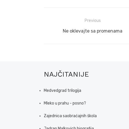
Post
Previous
navigation
Previous
Ne oklevajte sa promenama
post:
NAJČITANIJE
Medvedgrad trilogija
Mleko u prahu - posno?
Zajednica saobraćajnih škola
Jadran Malkovich biografija