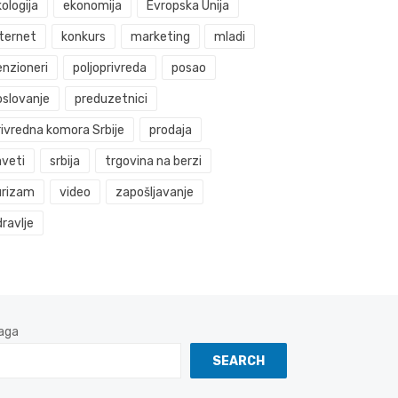
ologija
ekonomija
Evropska Unija
nternet
konkurs
marketing
mladi
enzioneri
poljoprivreda
posao
oslovanje
preduzetnici
rivredna komora Srbije
prodaja
aveti
srbija
trgovina na berzi
urizam
video
zapošljavanje
ravlje
aga
SEARCH