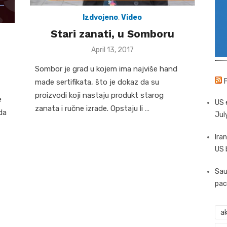
Izdvojeno
,
Video
Stari zanati, u Somboru
Posted
April 13, 2017
on
Sombor je grad u kojem ima najviše hand
made sertifikata, što je dokaz da su
proizvodi koji nastaju produkt starog
e
US 
zanata i ručne izrade. Opstaju li …
da
Jul
Iran
US 
Sau
pac
ak