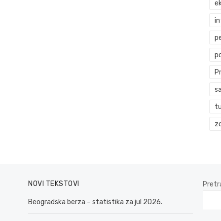
ek
i
p
p
P
s
t
zd
NOVI TEKSTOVI
Pretr
Beogradska berza – statistika za jul 2026.