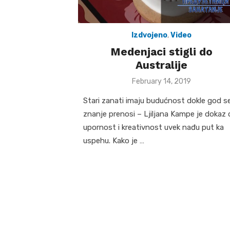
Izdvojeno
,
Video
Medenjaci stigli do
Australije
Posted
February 14, 2019
on
Stari zanati imaju budućnost dokle god s
znanje prenosi – Ljiljana Kampe je dokaz 
upornost i kreativnost uvek nađu put ka
uspehu. Kako je …