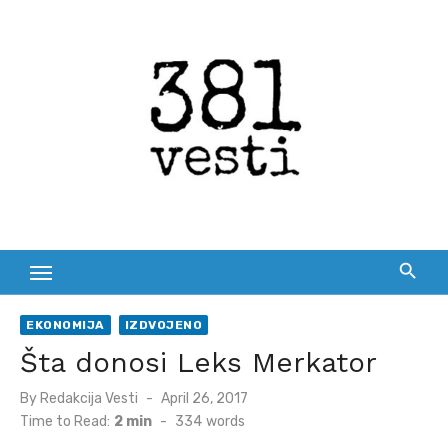
Skip
to
content
EKONOMIJA
IZDVOJENO
Šta donosi Leks Merkator
Posted
By
Redakcija Vesti
April 26, 2017
on
Time to Read:
2 min
-
334
words