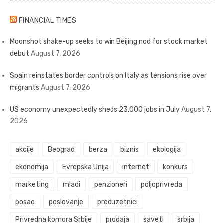
FINANCIAL TIMES
Moonshot shake-up seeks to win Beijing nod for stock market
debut
August 7, 2026
Spain reinstates border controls on Italy as tensions rise over
migrants
August 7, 2026
US economy unexpectedly sheds 23,000 jobs in July
August 7,
2026
akcije
Beograd
berza
biznis
ekologija
ekonomija
Evropska Unija
internet
konkurs
marketing
mladi
penzioneri
poljoprivreda
posao
poslovanje
preduzetnici
Privredna komora Srbije
prodaja
saveti
srbija