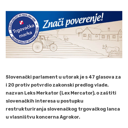
Slovenački parlament u utorak je s 47 glasova za
i 20 protiv potvrdio zakonski predlog vlade,
nazvan Leks Merkator (Lex Mercator), o zaštiti
slovenačkih interesa u postupku
restrukturiranja slovenačkog trgovačkog lanca
u vlasništvu koncerna Agrokor.