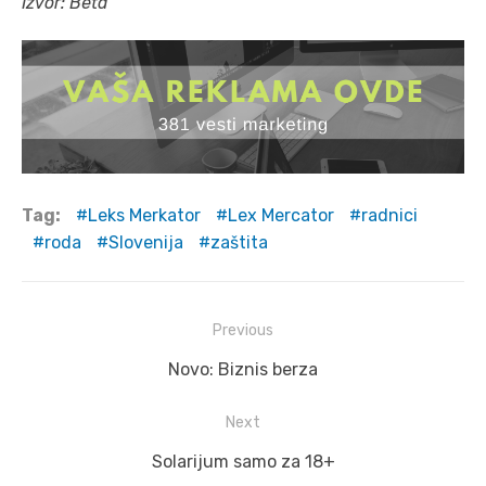
Izvor: Beta
Tag:
Leks Merkator
Lex Mercator
radnici
roda
Slovenija
zaštita
Post
Previous
navigation
Previous
Novo: Biznis berza
post:
Next
Next
Solarijum samo za 18+