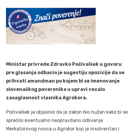
Ministar privrede Zdravko Počivalšek u govoru
pre glasanja odbacio je sugestiju opozicije da se
prihvati amandman po kojem bi se imenovanje
slovenačkog poverenika u upravi vezalo
zasaglasnost vlasnika Agrokora.
Počivalšek je objasnio da je zakon bio nužan kako bi se
sprečilo eventualno neopravdano odlivanje
Merkatorovog novca u Agrokor koji je insolventan i