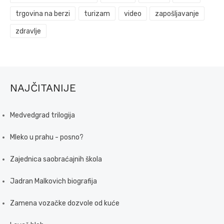
trgovina na berzi
turizam
video
zapošljavanje
zdravlje
NAJČITANIJE
Medvedgrad trilogija
Mleko u prahu - posno?
Zajednica saobraćajnih škola
Jadran Malkovich biografija
Zamena vozačke dozvole od kuće