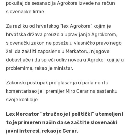
pokušaj da sesanacija Agrokora izvede na račun
slovenačke firme.
Za razliku od hrvatskog “lex Agrokora” kojim je
hrvatska država preuzela upravljanje Agrokorom,
slovenački zakon ne poseže u vlasničko pravo nego
želi da zaštiti zaposlene u Merkatoru, njegove
dobavljače i da spreči odliv novca u Agrokor koji je u
problemima, rekao je ministar.
Zakonski postupak pre glasanja u parlamentu
komentarisao je i premijer Miro Cerar na sastanku
svoje koalicije.
Lex Mercator “stručno je i politički” utemeljen i
to je primeren način da se zaštite slovenački
javni interesi, rekao je Cerar.