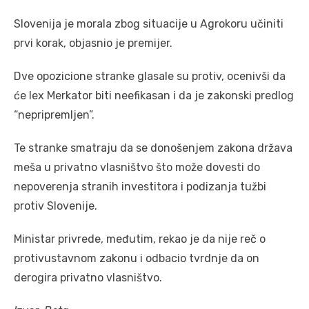
Slovenija je morala zbog situacije u Agrokoru učiniti
prvi korak, objasnio je premijer.
Dve opozicione stranke glasale su protiv, ocenivši da
će lex Merkator biti neefikasan i da je zakonski predlog
“nepripremljen”.
Te stranke smatraju da se donošenjem zakona država
meša u privatno vlasništvo što može dovesti do
nepoverenja stranih investitora i podizanja tužbi
protiv Slovenije.
Ministar privrede, međutim, rekao je da nije reč o
protivustavnom zakonu i odbacio tvrdnje da on
derogira privatno vlasništvo.