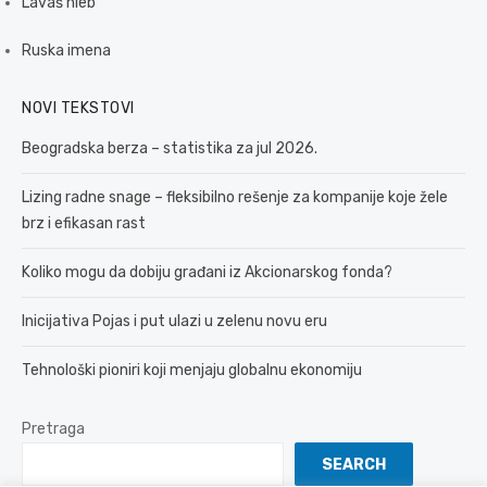
Lavaš hleb
Ruska imena
NOVI TEKSTOVI
Beogradska berza – statistika za jul 2026.
Lizing radne snage – fleksibilno rešenje za kompanije koje žele
brz i efikasan rast
Koliko mogu da dobiju građani iz Akcionarskog fonda?
Inicijativa Pojas i put ulazi u zelenu novu eru
Tehnološki pioniri koji menjaju globalnu ekonomiju
Pretraga
SEARCH