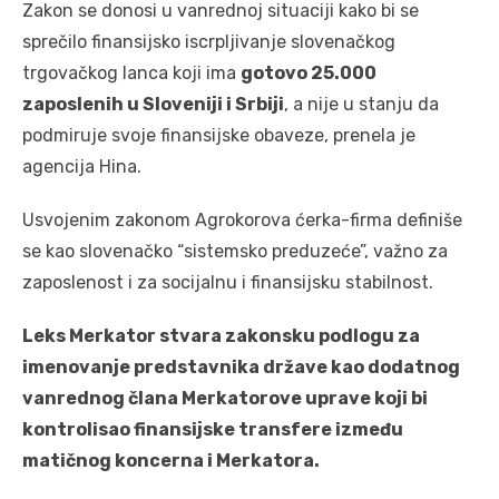
Zakon se donosi u vanrednoj situaciji kako bi se
sprečilo finansijsko iscrpljivanje slovenačkog
trgovačkog lanca koji ima
gotovo 25.000
zaposlenih u Sloveniji i Srbiji
, a nije u stanju da
podmiruje svoje finansijske obaveze, prenela je
agencija Hina.
Usvojenim zakonom Agrokorova ćerka-firma definiše
se kao slovenačko “sistemsko preduzeće”, važno za
zaposlenost i za socijalnu i finansijsku stabilnost.
Leks Merkator stvara zakonsku podlogu za
imenovanje predstavnika države kao dodatnog
vanrednog člana Merkatorove uprave koji bi
kontrolisao finansijske transfere između
matičnog koncerna i Merkatora.